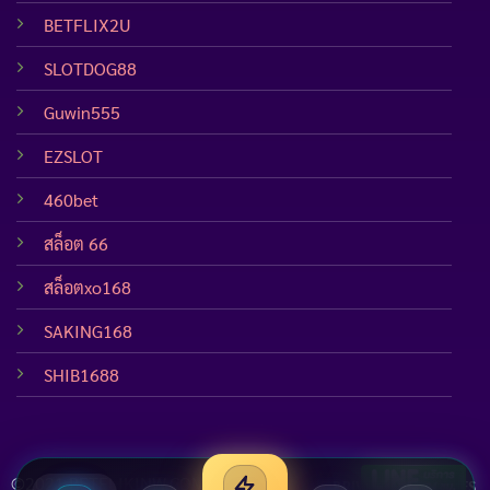
BETFLIX2U
SLOTDOG88
Guwin555
EZSLOT
460bet
สล็อต 66
สล็อตxo168
SAKING168
SHIB1688
©2021 BETFLIKINW.COM.
PRIVACY
COOKIES