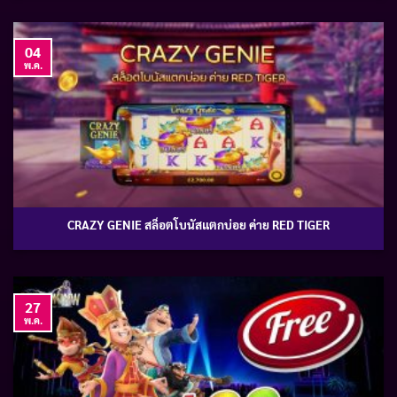
04
พ.ค.
CRAZY GENIE สล็อตโบนัสแตกบ่อย ค่าย RED TIGER
27
พ.ค.