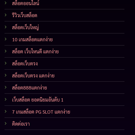
สล็อตออนไลน์
รีวิวเว็บสล็อต
สล็อตเว็บใหญ่
10 เกมสล็อตแตกง่าย
สล็อต เว็บไหนดี แตกง่าย
สล็อตเว็บตรง
สล็อตเว็บตรง แตกง่าย
สล็อต888แตกง่าย
เว็บสล็อต ยอดนิยมอันดับ 1
7 เกมสล็อต PG SLOT แตกง่าย
ติดต่อเรา