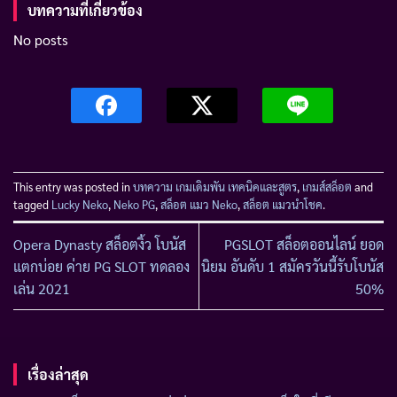
บทความที่เกี่ยวข้อง
No posts
This entry was posted in
บทความ เกมเดิมพัน เทคนิคและสูตร
,
เกมส์สล็อต
and
tagged
Lucky Neko
,
Neko PG
,
สล็อต แมว Neko
,
สล็อต แมวนำโชค
.
Opera Dynasty สล็อตงิ้ว โบนัส
PGSLOT สล็อตออนไลน์ ยอด
แตกบ่อย ค่าย PG SLOT ทดลอง
นิยม อันดับ 1 สมัครวันนี้รับโบนัส
เล่น 2021
50%
เรื่องล่าสุด