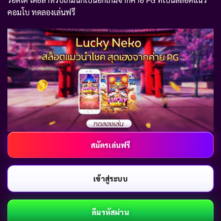
คอมโบ ทดลองเล่นฟรี
สมัครเล่นฟรี
เข้าสู่ระบบ
ลืมรหัสผ่าน