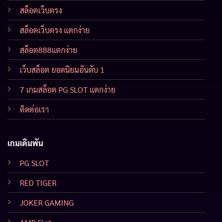
สล็อตเว็บตรง
สล็อตเว็บตรง แตกง่าย
สล็อต888แตกง่าย
เว็บสล็อต ยอดนิยมอันดับ 1
7 เกมสล็อต PG SLOT แตกง่าย
ติดต่อเรา
เกมเดิมพัน
PG SLOT
RED TIGER
JOKER GAMING