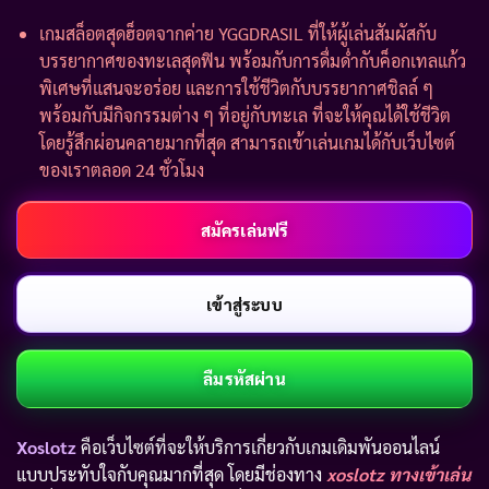
เกมสล็อตสุดฮ็อตจากค่าย YGGDRASIL ที่ให้ผู้เล่นสัมผัสกับ
บรรยากาศของทะเลสุดฟิน พร้อมกับการดื่มด่ำกับค็อกเทลแก้ว
พิเศษที่แสนจะอร่อย และการใช้ชีวิตกับบรรยากาศชิลล์ ๆ
พร้อมกับมีกิจกรรมต่าง ๆ ที่อยู่กับทะเล ที่จะให้คุณได้ใช้ชีวิต
โดยรู้สึกผ่อนคลายมากที่สุด สามารถเข้าเล่นเกมได้กับเว็บไซต์
ของเราตลอด 24 ชั่วโมง
สมัครเล่นฟรี
เข้าสู่ระบบ
ลืมรหัสผ่าน
Xoslotz
คือเว็บไซต์ที่จะให้บริการเกี่ยวกับเกมเดิมพันออนไลน์
แบบประทับใจกับคุณมากที่สุด โดยมีช่องทาง
xoslotz ทางเข้าเล่น