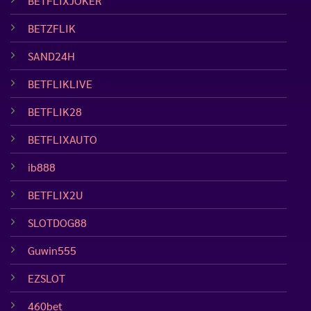
BETFLIXJOKER
BETZFLIK
SAND24H
BETFLIKLIVE
BETFLIK28
BETFLIXAUTO
ib888
BETFLIX2U
SLOTDOG88
Guwin555
EZSLOT
460bet