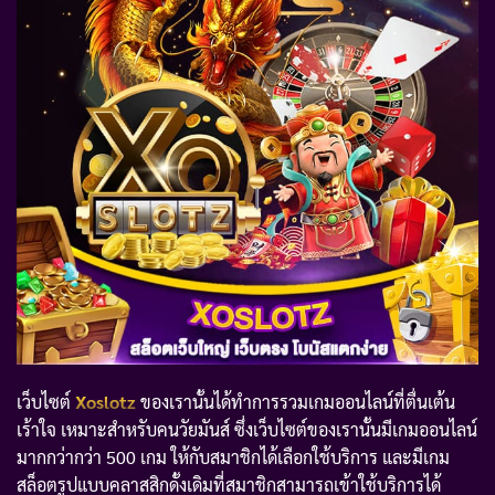
เว็บไซต์
Xoslotz
ของเรานั้นได้ทำการรวมเกมออนไลน์ที่ตื่นเต้น
เร้าใจ เหมาะสำหรับคนวัยมันส์ ซึ่งเว็บไซต์ของเรานั้นมีเกมออนไลน์
มากกว่ากว่า 500 เกม ให้กับสมาชิกได้เลือกใช้บริการ และมีเกม
สล็อตรูปแบบคลาสสิกดั้งเดิมที่สมาชิกสามารถเข้าใช้บริการได้