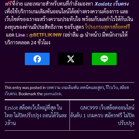
ฟรี
ที่ง่าย และเหมาะสำหรับคนที่กำลังมองหา
Xoslotz เว็บตรง
เพื่อใช้บริการเกมเดิมพันออนไลน์ได้อย่างตรงความต้องการ และ
เว็บไซต์ของเราจะสร้างความประทับใจ พร้อมกับผลกำไรให้กับเงิน
ลงทุนของท่านมีประสิทธิภาพ ขอรับสูตร
โปรแกรมสูตรสล็อตฟรี
แอด
Line :
@BETFLIKINW
(อย่าลืม @ นำหน้า) มีพนักงานให้
บริการตลอด 24 ชั่วโมง
This entry was posted in
บทความ เกมเดิมพัน เทคนิคและสูตร
,
รีวิวเว็บ
,
สล็อต
เว็บตรง
. Bookmark the
permalink
.
Ezslot สล็อตเว็บใหญ่ที่สุด ใน
GNC999 เว็บสล็อตออนไลน์
ไทย ไม่ปิดปรับปรุง ถอนได้วันละ
อันดับ 1 เกมครบ สมัครฟรี ไม่ปิด
2ล้าน
ปรับปรุง