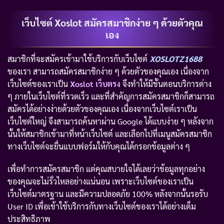
เว็บไซต์ Xoslot สมัครสมาชิกง่าย ๆ ด้วยตัวคุณ
เอง
สมาชิกที่จะสมัครเข้ามาใช้บริการกับเว็บไซต์
XOSLOTZ1688
ของเรา สามารถสมัครสมาชิกง่าย ๆ ด้วยตัวของคุณเอง เนื่องจาก
เว็บไซต์ของเราเป็น
Xoslot เว็บตรง
จึงทำให้มีขั้นตอนบริการต่าง
ๆ ภายในเว็บไซต์ที่รวดเร็ว และที่สำคัญการสมัครสมาชิกก็สามารถ
สมัครได้อย่างง่ายด้วยตัวของคุณเอง เนื่องจากเว็บไซต์เราเป็น
เว็บไซต์ใหญ่ จึงสามารถค้นหาผ่าน Google ได้แบบง่าย ๆ หลังจาก
นั้นให้สมาชิกเข้ามาที่หน้าเว็บไซต์ และเลือกไปที่เมนูสมัครสมาชิก
ทางเว็บไซต์จะยื่นแบบฟอร์มให้กับคุณได้กรอกข้อมูลต่าง ๆ
เพื่อทำการสมัครสมาชิก แต่คุณสบายใจได้เลยว่าข้อมูลทุกอย่าง
ของคุณจะไม่รั่วไหลอย่างแน่นอน เพราะเว็บไซต์ของเราเป็น
เว็บไซต์มาตรฐาน และมีความปลอดภัย 100% หลังจากนั้นรอรับ
User ID เพื่อเข้าใช้บริการกับทางเว็บไซต์ของเราได้อย่างเต็ม
ประสิทธิภาพ