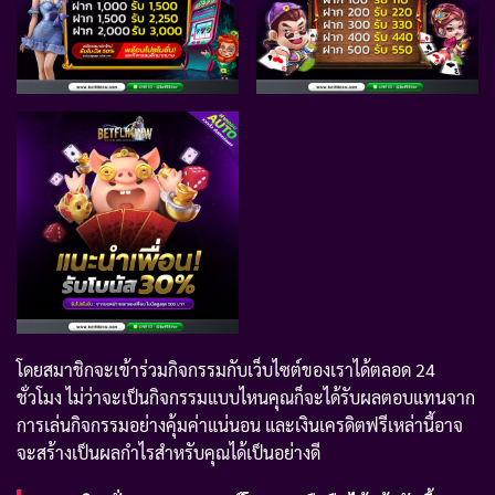
โดยสมาชิกจะเข้าร่วมกิจกรรมกับเว็บไซต์ของเราได้ตลอด 24
ชั่วโมง ไม่ว่าจะเป็นกิจกรรมแบบไหนคุณก็จะได้รับผลตอบแทนจาก
การเล่นกิจกรรมอย่างคุ้มค่าแน่นอน และเงินเครดิตฟรีเหล่านี้อาจ
จะสร้างเป็นผลกำไรสำหรับคุณได้เป็นอย่างดี