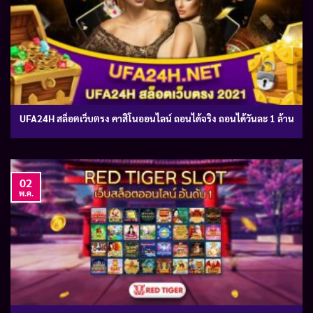
UFA24H สล็อตเว็บตรง คาสิโนออนไลน์ ถอนได้จริง ถอนได้วันละ 1 ล้าน
02
พ.ค.