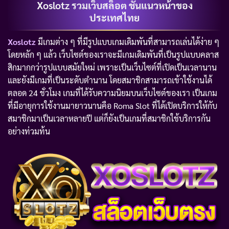
Xoslotz รวมเว็บสล็อต ชั้นแนวหน้าของ
ประเทศไทย
Xoslotz
มีเกมต่าง ๆ ที่มีรูปแบบเกมเดิมพันที่สามารถเล่นได้ง่าย ๆ
โดยหลัก ๆ แล้ว เว็บไซต์ของเราจะมีเกมเดิมพันที่เป็นรูปแบบคลาส
สิกมากกว่ารูปแบบสมัยใหม่ เพราะเป็นเว็บไซต์ที่เปิดเป็นเวลานาน
และยังมีเกมที่เป็นระดับตำนาน โดยสมาชิกสามารถเข้าใช้งานได้
ตลอด 24 ชั่วโมง เกมที่ได้รับความนิยมบนเว็บไซต์ของเรา เป็นเกม
ที่มีอายุการใช้งานมายาวนานคือ Roma Slot ที่ได้เปิดบริการให้กับ
สมาชิกมาเป็นเวลาหลายปี แต่ก็ยังเป็นเกมที่สมาชิกใช้บริการกัน
อย่างท่วมท้น