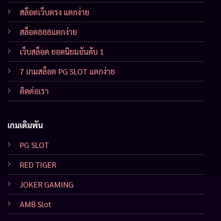
สล็อตเว็บตรง แตกง่าย
สล็อต888แตกง่าย
เว็บสล็อต ยอดนิยมอันดับ 1
7 เกมสล็อต PG SLOT แตกง่าย
ติดต่อเรา
เกมเดิมพัน
PG SLOT
RED TIGER
JOKER GAMING
AMB Slot