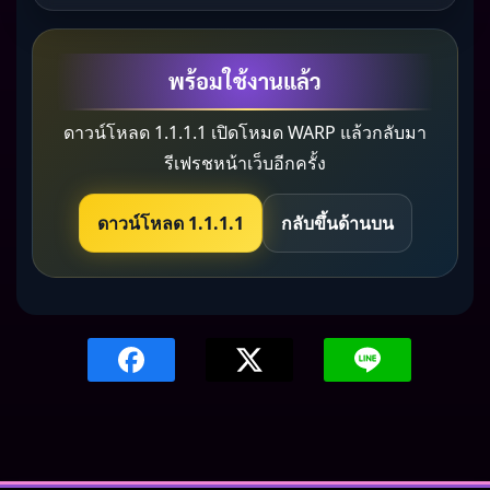
พร้อมใช้งานแล้ว
ดาวน์โหลด 1.1.1.1 เปิดโหมด WARP แล้วกลับมา
รีเฟรชหน้าเว็บอีกครั้ง
ดาวน์โหลด 1.1.1.1
กลับขึ้นด้านบน