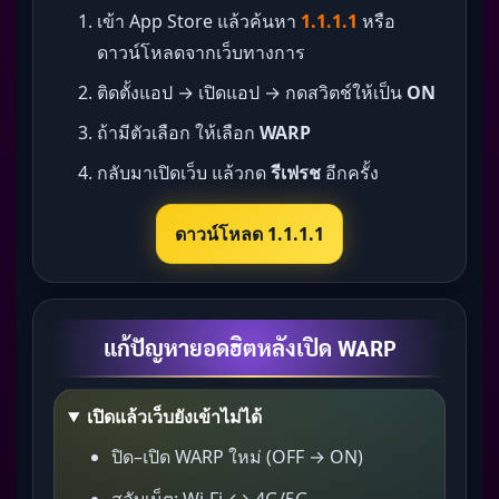
เข้า App Store แล้วค้นหา
1.1.1.1
หรือ
ดาวน์โหลดจากเว็บทางการ
ติดตั้งแอป → เปิดแอป → กดสวิตช์ให้เป็น
ON
ถ้ามีตัวเลือก ให้เลือก
WARP
กลับมาเปิดเว็บ แล้วกด
รีเฟรช
อีกครั้ง
ดาวน์โหลด 1.1.1.1
แก้ปัญหายอดฮิตหลังเปิด WARP
เปิดแล้วเว็บยังเข้าไม่ได้
ปิด–เปิด WARP ใหม่ (OFF → ON)
สลับเน็ต: Wi-Fi ↔ 4G/5G