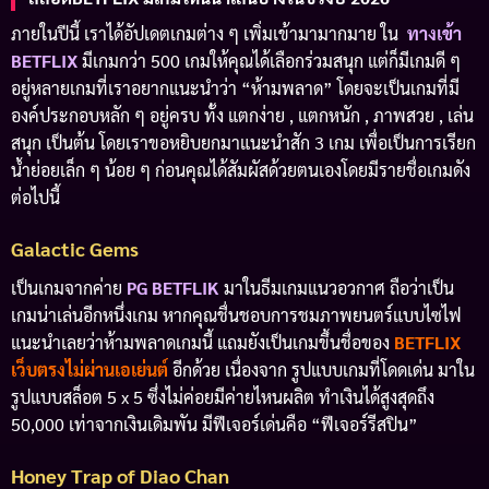
ภายในปีนี้ เราได้อัปเดตเกมต่าง ๆ เพิ่มเข้ามามากมาย ใน
ทางเข้า
BETFLIX
มีเกมกว่า 500 เกมให้คุณได้เลือกร่วมสนุก แต่ก็มีเกมดี ๆ
อยู่หลายเกมที่เราอยากแนะนำว่า “ห้ามพลาด” โดยจะเป็นเกมที่มี
องค์ประกอบหลัก ๆ อยู่ครบ ทั้ง แตกง่าย , แตกหนัก , ภาพสวย , เล่น
สนุก เป็นต้น โดยเราขอหยิบยกมาแนะนำสัก 3 เกม เพื่อเป็นการเรียก
น้ำย่อยเล็ก ๆ น้อย ๆ ก่อนคุณได้สัมผัสด้วยตนเองโดยมีรายชื่อเกมดัง
ต่อไปนี้
Galactic Gems
เป็นเกมจากค่าย
PG BETFLIK
มาในธีมเกมแนวอวกาศ ถือว่าเป็น
เกมน่าเล่นอีกหนึ่งเกม หากคุณชื่นชอบการชมภาพยนตร์แบบไซไฟ
แนะนำเลยว่าห้ามพลาดเกมนี้ แถมยังเป็นเกมขึ้นชื่อของ
BETFLIX
เว็บตรงไม่ผ่านเอเย่นต์
อีกด้วย เนื่องจาก รูปแบบเกมที่โดดเด่น มาใน
รูปแบบสล็อต 5 x 5 ซึ่งไม่ค่อยมีค่ายไหนผลิต ทำเงินได้สูงสุดถึง
50,000 เท่าจากเงินเดิมพัน มีฟีเจอร์เด่นคือ “ฟีเจอร์รีสปิน”
Honey Trap of Diao Chan