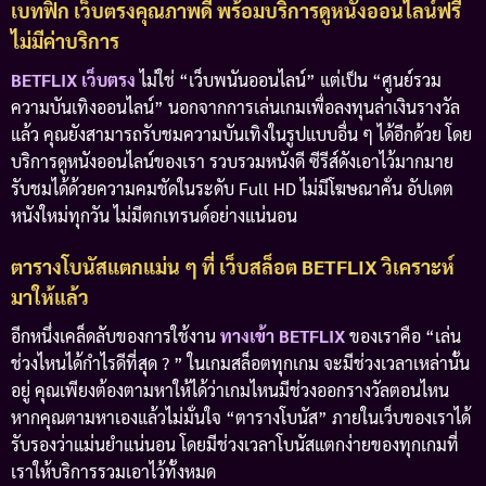
เบทฟิก เว็บตรงคุณภาพดี พร้อมบริการดูหนังออนไลน์ฟรี
ไม่มีค่าบริการ
BETFLIX เว็บตรง
ไม่ใช่ “เว็บพนันออนไลน์” แต่เป็น “ศูนย์รวม
ความบันเทิงออนไลน์” นอกจากการเล่นเกมเพื่อลงทุนล่าเงินรางวัล
แล้ว คุณยังสามารถรับชมความบันเทิงในรูปแบบอื่น ๆ ได้อีกด้วย โดย
บริการดูหนังออนไลน์ของเรา รวบรวมหนังดี ซีรีส์ดังเอาไว้มากมาย
รับชมได้ด้วยความคมชัดในระดับ Full HD ไม่มีโฆษณาคั่น อัปเดต
หนังใหม่ทุกวัน ไม่มีตกเทรนด์อย่างแน่นอน
ตารางโบนัสแตกแม่น ๆ ที่ เว็บสล็อต BETFLIX วิเคราะห์
มาให้แล้ว
อีกหนึ่งเคล็ดลับของการใช้งาน
ทางเข้า
BETFLIX
ของเราคือ “เล่น
ช่วงไหนได้กำไรดีที่สุด ? ” ในเกมสล็อตทุกเกม จะมีช่วงเวลาเหล่านั้น
อยู่ คุณเพียงต้องตามหาให้ได้ว่าเกมไหนมีช่วงออกรางวัลตอนไหน
หากคุณตามหาเองแล้วไม่มั่นใจ “ตารางโบนัส” ภายในเว็บของเราได้
รับรองว่าแม่นยำแน่นอน โดยมีช่วงเวลาโบนัสแตกง่ายของทุกเกมที่
เราให้บริการรวมเอาไว้ทั้งหมด