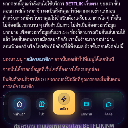
หากตอนนี้คุณกำลังสนใจใช้บริการ
BETFLIK เว็บตรง
ของเรา ขั้น
ตอนการสมัครสมาชิก คงเป็นสิ่งที่คุณกำลังตามหาอย่างแน่นอน
สำหรับการสมัครกับเราคุณไม่จำเป็นต้องเตรียมเอกสารใด ๆ ทั้งสิ้น
ไม่ต้องเสียเวลานาน ๆ เพื่อดำเนินการ ไม่จำเป็นต้องกรอกข้อมูล
มากมาย เพียงกรอกข้อมูลกับเรา 4-5 ช่องก็สามารถเริ่มต้นเล่นเกมได้
แล้ว โดยขั้นตอนการสมัครสมาชิกกับเรานั้นง่ายมาก จะทำผ่าน
คอมพิวเตอร์ หรือ โทรศัพท์มือถือก็ได้ทั้งหมด ด้วยขั้นตอนดังต่อไปนี้
มองหาเมนู “
สมัครสมาชิก
” จากนั้นกดเข้าไปที่เมนูได้เลยทันที
จากนั้นให้กรอกข้อมูลที่เว็บไซต์ต้องการให้ครบทุกช่อง
ยืนยันตัวตนด้วยรหัส OTP จากเบอร์มือถือที่คุณกรอกลงในขั้นตอน
การสมัครสมาชิก
รอสักครู่จากนั้นรอรับรหัส USERNAME พร้อม PASSWORD เพื่อใช้
เข้าเล่นเกมได้เลยทันที
สมัคร
หน้าแรก
โปร
แตกง่าย
ติดต่อ
สมัครเล่น เกมเดิมพัน ออนไลน์ BETFLIKINW