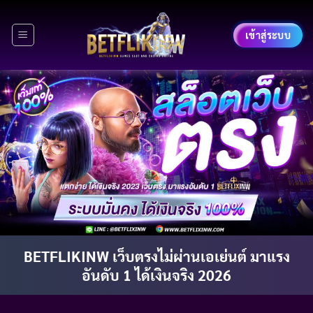
Skip
to
เข้าสู่ระบบ
content
BETFLIKINW เว็บตรงไม่ผ่านเอเย่นต์ มาแรง
อันดับ 1 ได้เงินจริง 2026