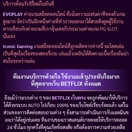
บริการต้อนรับปีใหม่ในทันที
EVOPLAY
ค่ายเกมสล็อตออนไลน์ ที่เน้นความแฟนตาซีของตัวเกม
สูงมาก จัดว่าเป็นอีกหนึ่งค่ายที่ทำภาพออกมาได้สวยดึงดูดผู้ใช้งาน
หากเทียบกับค่ายเกมที่เราคุ้นเคยก็ประมาณค่ายเกม PG SLOT
นั่นเอง
Iconic Gaming
เกมสล็อตออนไลน์ที่ถูกผลิตจากค่ายนี้ จะโดดเด่น
เป็นที่สุดในเรื่องของสตอรี่เกม เล่นแล้วเพลินได้ติดตามเนื้อเรื่องอันน่า
สนใจระหว่างเล่น
ทีมงานบริการด้วยใจ ใช้งานแล้วประทับใจมาก
ที่สุดจากเว็บ BETFLIX ทั้งหมด
ถึงแม้ว่าระบบต่าง ๆ ของ
BETFLIX เว็บตรง
จะถูกพัฒนาให้บริการ
ได้ด้วยระบบ AUTO ไปเกือบ 100% ของเว็บไซต์เรียบร้อยแล้ว แต่ใน
ส่วนของการติดต่อสอบถามต่าง ๆ ยังสามารถดำเนินการกับแอดมินข
องเราได้อยู่เช่นเคย ทีมงานของเราสแตนด์บายคอยให้บริการตลอด
24 ชั่วโมง ทุกครั้งที่คุณเกิดข้อสงสัย หรือต้องการความช่วยเหลือ