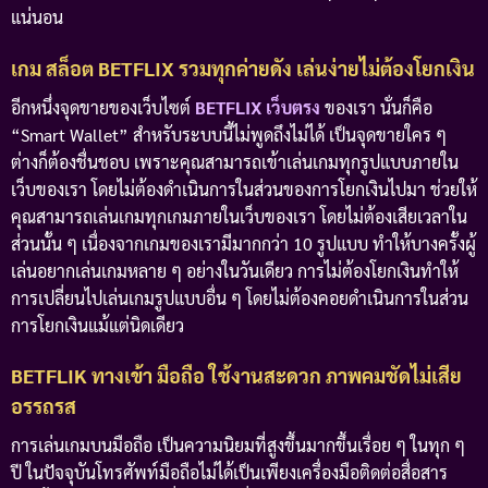
แน่นอน
เกม สล็อต BETFLIX รวมทุกค่ายดัง เล่นง่ายไม่ต้องโยกเงิน
อีกหนึ่งจุดขายของเว็บไซต์
BETFLIX เว็บตรง
ของเรา นั่นก็คือ
“Smart Wallet” สำหรับระบบนี้ไม่พูดถึงไม่ได้ เป็นจุดขายใคร ๆ
ต่างก็ต้องชื่นชอบ เพราะคุณสามารถเข้าเล่นเกมทุกรูปแบบภายใน
เว็บของเรา โดยไม่ต้องดำเนินการในส่วนของการโยกเงินไปมา ช่วยให้
คุณสามารถเล่นเกมทุกเกมภายในเว็บของเรา โดยไม่ต้องเสียเวลาใน
ส่วนนั้น ๆ เนื่องจากเกมของเรามีมากกว่า 10 รูปแบบ ทำให้บางครั้งผู้
เล่นอยากเล่นเกมหลาย ๆ อย่างในวันเดียว การไม่ต้องโยกเงินทำให้
การเปลี่ยนไปเล่นเกมรูปแบบอื่น ๆ โดยไม่ต้องคอยดำเนินการในส่วน
การโยกเงินแม้แต่นิดเดียว
BETFLIK ทางเข้า มือถือ ใช้งานสะดวก ภาพคมชัดไม่เสีย
อรรถรส
การเล่นเกมบนมือถือ เป็นความนิยมที่สูงขึ้นมากขึ้นเรื่อย ๆ ในทุก ๆ
ปี ในปัจจุบันโทรศัพท์มือถือไม่ได้เป็นเพียงเครื่องมือติดต่อสื่อสาร