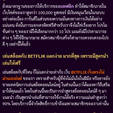
ด้วยมาตรฐานของการให้บริการของ
เบทฟลิก
ทำให้สมาชิกภายใน
เว็บไซต์ของเราสูงกว่า 100,000 ยูสเซอร์ มีเงินหมุนเวียนในระบบ
อย่างต่อเนื่อง การันตีในส่วนของความมั่นคงทางการเงินได้อย่าง
แน่นอน ดังนั้นการแจกเครดิตฟรีสำหรับเราจึงไม่ใช่เรื่องยาก โปรโม
ชั่นต่าง ๆ ของเรามีให้เลือกมากกว่า 10 โปร แถมยังมีโปรตามวาระ
ต่าง ๆ ให้ใช้อีกมากมาย สมัครสมาชิกเสร็จก็สามารถครอบครองโปร
ดี ๆ เหล่านี้ได้แล้ว
เล่นสล็อตกับ BETFLIK แตกง่าย มากที่สุด เพราะมีสูตรนำ
เล่นให้ฟรี
เล่นสล็อตกับที่ไหน ก็ไม่แตกง่ายเท่ากับ เว็บ
BETFLIX เว็บตรงไม่
ผ่านเอเย่นต์
ของเรา เพราะสำหรับผู้ที่ยังไม่มั่นใจในฝีมือ หรืออาจยัง
ขาดเทคนิคการเล่นสล็อตออนไลน์อยู่ ในส่วนนั้นเราได้มองหาวิธีเสริม
มาให้คุณแล้ว โดยในส่วนนี้จะเป็นการนำสูตรสล็อตออนไลน์ดี ๆ มา
แนะนำ เป็นสูตรนำเล่นที่สามารถใช้งานได้จริง ความแม่นยำสูงกว่า
90% โดยบริการนี้จำกัดสิทธิ์การเข้าถึงเฉพาะสมาชิกของเราเท่านั้น