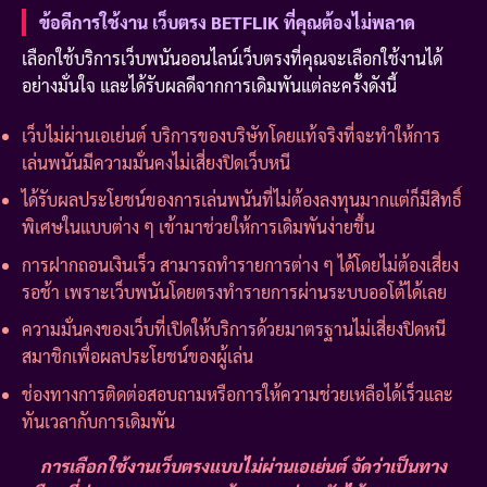
ข้อดีการใช้งาน เว็บตรง BETFLIK ที่คุณต้องไม่พลาด
เลือกใช้บริการเว็บพนันออนไลน์เว็บตรงที่คุณจะเลือกใช้งานได้
อย่างมั่นใจ และได้รับผลดีจากการเดิมพันแต่ละครั้งดังนี้
เว็บไม่ผ่านเอเย่นต์ บริการของบริษัทโดยแท้จริงที่จะทำให้การ
เล่นพนันมีความมั่นคงไม่เสี่ยงปิดเว็บหนี
ได้รับผลประโยชน์ของการเล่นพนันที่ไม่ต้องลงทุนมากแต่ก็มีสิทธิ์
พิเศษในแบบต่าง ๆ เข้ามาช่วยให้การเดิมพันง่ายขึ้น
การฝากถอนเงินเร็ว สามารถทำรายการต่าง ๆ ได้โดยไม่ต้องเสี่ยง
รอช้า เพราะเว็บพนันโดยตรงทำรายการผ่านระบบออโต้ได้เลย
ความมั่นคงของเว็บที่เปิดให้บริการด้วยมาตรฐานไม่เสี่ยงปิดหนี
สมาชิกเพื่อผลประโยชน์ของผู้เล่น
ช่องทางการติดต่อสอบถามหรือการให้ความช่วยเหลือได้เร็วและ
ทันเวลากับการเดิมพัน
การเลือกใช้งานเว็บตรงแบบไม่ผ่านเอเย่นต์ จัดว่าเป็นทาง