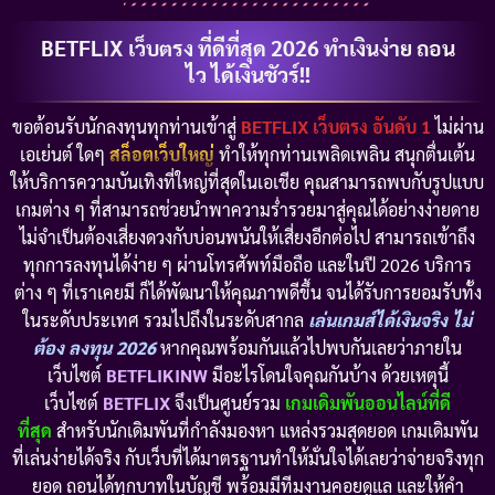
BETFLIX เว็บตรง ที่ดีที่สุด 2026 ทำเงินง่าย ถอน
ไว ได้เงินชัวร์!!
ขอต้อนรับนักลงทุนทุกท่านเข้าสู่
BETFLIX เว็บตรง อันดับ 1
ไม่ผ่าน
เอเย่นต์ ใดๆ
สล็อตเว็บใหญ่
ทำให้ทุกท่านเพลิดเพลิน สนุกตื่นเต้น
ให้บริการความบันเทิงที่ใหญ่ที่สุดในเอเชีย คุณสามารถพบกับรูปแบบ
เกมต่าง ๆ ที่สามารถช่วยนำพาความร่ำรวยมาสู่คุณได้อย่างง่ายดาย
ไม่จำเป็นต้องเสี่ยงดวงกับบ่อนพนันให้เสี่ยงอีกต่อไป สามารถเข้าถึง
ทุกการลงทุนได้ง่าย ๆ ผ่านโทรศัพท์มือถือ และในปี 2026 บริการ
ต่าง ๆ ที่เราเคยมี ก็ได้พัฒนาให้คุณภาพดีขึ้น จนได้รับการยอมรับทั้ง
ในระดับประเทศ รวมไปถึงในระดับสากล
เล่นเกมส์ได้เงินจริง ไม่
ต้อง ลงทุน 2026
หากคุณพร้อมกันแล้วไปพบกันเลยว่าภายใน
เว็บไซต์
BETFLIKINW
มีอะไรโดนใจคุณกันบ้าง ด้วยเหตุนี้
เว็บไซต์
BETFLIX
จึงเป็นศูนย์รวม
เกมเดิมพันออนไลน์ที่ดี
ที่สุด
สำหรับนักเดิมพันที่กำลังมองหา แหล่งรวมสุดยอด เกมเดิมพัน
ที่เล่นง่ายได้จริง กับเว็บที่ได้มาตรฐานทำให้มั่นใจได้เลยว่าจ่ายจริงทุก
ยอด ถอนได้ทุกบาทในบัญชี พร้อมมีทีมงานคอยดูแล และให้คำ