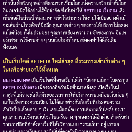
เท่านั้น ยังเป็นทุกอย่างที่สามารถเชื่อมโลกแห่งความจริง เข้ากับโลก
อินเทอร์เน็ตได้อย่างไร้ข้อจำกัด ซึ่งนั่นทำให้
BETFLIX เว็บตรง
เล็ง
เห็นข้อดีในส่วนนี้ พัฒนาทางเข้าให้สามารถใช้งานได้เป็นอย่างดี แม้
จะเล่นผ่านโทรศัพท์มือถือ คุณภาพต่าง ๆ ของการให้บริการไม่ลดลง
แม้แต่น้อย ทั้งในส่วนของ คุณภาพเสียง ความคมชัดของภาพ อินเท
อร์เฟซการใช้งานต่าง ๆ บนเว็บไซต์ทั้งหมดยังคงทำได้ดีดังเดิม
ทั้งหมด
เป็นเว็บไซต์ BETFLIK ใหม่ล่าสุด ที่รวมทางเข้าเว็บต่าง ๆ
ในเครือข่ายเอาไว้ทั้งหมด
BETFLIKINW
เป็นเว็บไซต์ที่อาจเรียกได้ว่า “น้องคนเล็ก” ในตระกูล
BETFLIX เว็บตรง
เนื่องจากถือกำเนิดขึ้นมาหลังสุด เปิดเว็บใหม่
ล่าสุดที่แม้ว่าจะไม่ได้มีระยะเวลาการให้บริการนานเหมือนเว็บก่อน ๆ
แต่ในเรื่องของความนิยม ไม่ได้แตกต่างกันกับเว็บที่ประสบความ
สำเร็จไปแล้วหลาย ๆ เว็บเลยแม้แต่น้อย การเล่นบนเว็บไซต์ของเรา
คุณสามารถใช้งานเว็บไซต์ในเครือต่าง ๆ ของเราได้อีกด้วย สำหรับสา
วกเบทฟลิกที่กำลังหาเว็บที่ให้บริการแบบ “รวมเว็บ” อยู่ เราขอ
แนะนำเลยว่าเว็บของเราคือสิ่งที่คุณกำลังตามหาอย่างแน่นอน