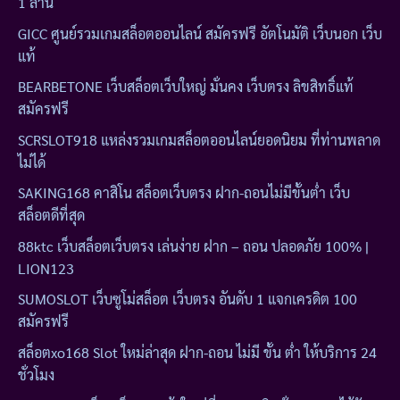
1 ล้าน
GICC ศูนย์รวมเกมสล็อตออนไลน์ สมัครฟรี อัตโนมัติ เว็บนอก เว็บ
แท้
BEARBETONE เว็บสล็อตเว็บใหญ่ มั่นคง เว็บตรง ลิขสิทธิ์แท้
สมัครฟรี
SCRSLOT918 แหล่งรวมเกมสล็อตออนไลน์ยอดนิยม ที่ท่านพลาด
ไม่ได้
SAKING168 คาสิโน สล็อตเว็บตรง ฝาก-ถอนไม่มีขั้นต่ำ เว็บ
สล็อตดีที่สุด
88ktc เว็บสล็อตเว็บตรง เล่นง่าย ฝาก – ถอน ปลอดภัย 100% |
LION123
SUMOSLOT เว็บซูโม่สล็อต เว็บตรง อันดับ 1 แจกเครดิต 100
สมัครฟรี
สล็อตxo168 Slot ใหม่ล่าสุด ฝาก-ถอน ไม่มี ขั้น ต่ำ ให้บริการ 24
ชั่วโมง