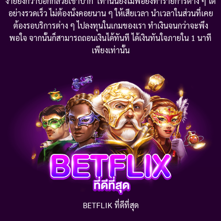
ง่ายยิ่งกว่าปอกกล้วยเข้าปาก เท่านั้นยังไม่พอยังทำรายการต่าง ๆ ได้
อย่างรวดเร็ว ไม่ต้องนั่งคอยนาน ๆ ให้เสียเวลา นำเวลาในส่วนที่เคย
ต้องรอบริการต่าง ๆ ไปลงทุนในเกมของเรา ทำเงินจนกว่าจะพึง
พอใจ จากนั้นก็สามารถถอนเงินได้ทันที ได้เงินทันใจภายใน 1 นาที
เพียงเท่านั้น
BETFLIK ที่ดีที่สุด