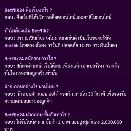
Betflik24
คือเว็บอะไร ?
ตอบ : คือเว็บที่ให้บริการสล็อตออนไลน์และคาสิโนออนไลน์
ทำไมต้องเล่น
Betflik
?
ตอบ : เพราะเป็นเว็บตรงไม่ผ่านเอเย่นต์ เป็นเว็บของบริษัท
Betflik
โดยตรง มั่นคง การันตี ปลอดภัย 100% การเงินมั่นคง
Betflix24 สมัครอย่าางไร ?
ตอบ : สมัครผ่านหน้าเว็บได้เลย เพียงแค่กรอกเบอร์โทร รวดเร็ว
ทันใจ กรอดข้อมูลจริงเท่านั้น
ฝาก-ถอนอย่างไร นานไหม ?
ตอบ : มีระบบฝากถอน ออโต้ รวดเร็ว ภายใน 30 วินาที เพื่อรองรับ
ความตอบสนองของลูกค้า
Betflix24
ฝากถอน ขั้นต่ำเท่าไร ?
ตอบ : ไม่รับโบนัส ฝากขั้นต่ำ 1 บาท ถอนสูงสุดวันละ 2,000,000
บาท