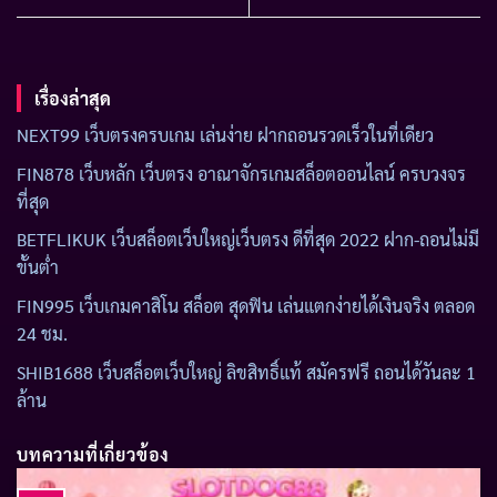
เรื่องล่าสุด
NEXT99 เว็บตรงครบเกม เล่นง่าย ฝากถอนรวดเร็วในที่เดียว
FIN878 เว็บหลัก เว็บตรง อาณาจักรเกมสล็อตออนไลน์ ครบวงจร
ที่สุด
BETFLIKUK เว็บสล็อตเว็บใหญ่เว็บตรง ดีที่สุด 2022 ฝาก-ถอนไม่มี
ขั้นต่ำ
FIN995 เว็บเกมคาสิโน สล็อต สุดฟิน เล่นแตกง่ายได้เงินจริง ตลอด
24 ชม.
SHIB1688 เว็บสล็อตเว็บใหญ่ ลิขสิทธิ์แท้ สมัครฟรี ถอนได้วันละ 1
ล้าน
บทความที่เกี่ยวข้อง