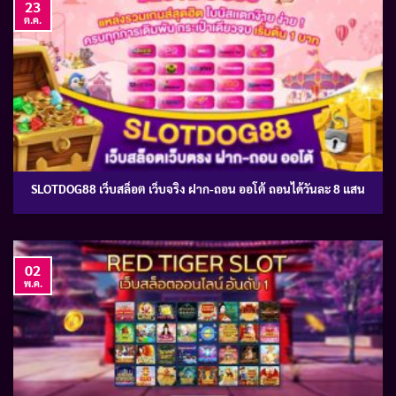
23
ต.ค.
SLOTDOG88 เว็บสล็อต เว็บจริง ฝาก-ถอน ออโต้ ถอนได้วันละ 8 แสน
02
พ.ค.