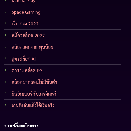
Manna Play
Spade Gaming
เว็บ ตรง 2022
สมัครสล็อต 2022
สล็อตแตกง่าย ทุนน้อย
สูตรสล็อต AI
ตาราง สล็อต PG
สล็อตฝากถอนไม่มีขั้นต่ำ
ยืนยันเบอร์ รับเครดิตฟรี
เกมที่เล่นแล้วได้เงินจริง
รวมสล็อตเว็บตรง