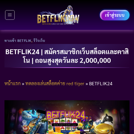
Skip
to
เข้าสู่ระบบ
content
ทางเข้า BETFLIK
,
รีวิวเว็บ
BETFLIK24 | สมัครสมาชิกเว็บสล็อตและคาสิ
โน | ถอนสูงสุดวันละ 2,000,000
หน้าแรก
»
ทดลองเล่นสล็อตค่าย red tiger
»
BETFLIK24