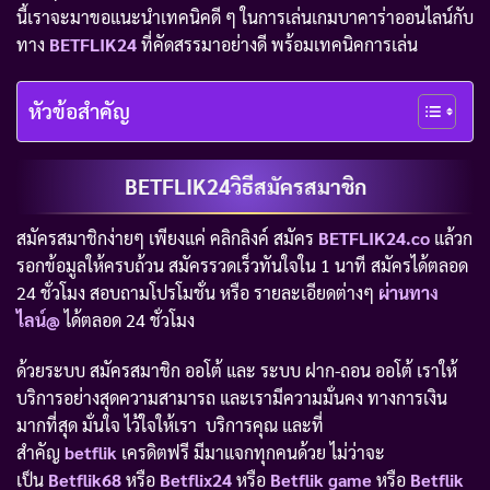
นี้เราจะมาขอแนะนำเทคนิคดี ๆ ในการเล่นเกมบาคาร่าออนไลน์กับ
ทาง
BETFLIK24
ที่คัดสรรมาอย่างดี พร้อมเทคนิคการเล่น
หัวข้อสำคัญ
BETFLIK24วิธีสมัครสมาชิก
สมัครสมาชิกง่ายๆ เพียงแค่ คลิกลิงค์ สมัคร
BETFLIK24.co
แล้วก
รอกข้อมูลให้ครบถ้วน สมัครรวดเร็วทันใจใน 1 นาที สมัครได้ตลอด
24 ชั่วโมง สอบถามโปรโมชั่น หรือ รายละเอียดต่างๆ
ผ่านทาง
ไลน์@
ได้ตลอด 24 ชั่วโมง
ด้วยระบบ สมัครสมาชิก ออโต้ และ ระบบ ฝาก-ถอน ออโต้ เราให้
บริการอย่างสุดความสามารถ และเรามีความมั่นคง ทางการเงิน
มากที่สุด มั่นใจ ไว้ใจให้เรา บริการคุณ และที่
สำคัญ
betflik
เครดิตฟรี มีมาแจกทุกคนด้วย ไม่ว่าจะ
เป็น
Betflik68
หรือ
Betflix24
หรือ
Betflik game
หรือ
Betflik