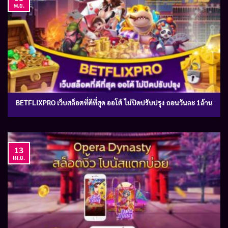
พ.ย.
BETFLIXPRO เว็บสล็อตที่ดีที่สุด ออโต้ ไม่ปิดปรับปรุง ถอนวันละ 1ล้าน
13
เม.ย.