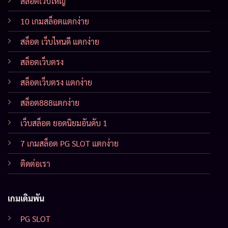
สล็อตเว็บใหญ่
10 เกมสล็อตแตกง่าย
สล็อต เว็บไหนดี แตกง่าย
สล็อตเว็บตรง
สล็อตเว็บตรง แตกง่าย
สล็อต888แตกง่าย
เว็บสล็อต ยอดนิยมอันดับ 1
7 เกมสล็อต PG SLOT แตกง่าย
ติดต่อเรา
เกมเดิมพัน
PG SLOT