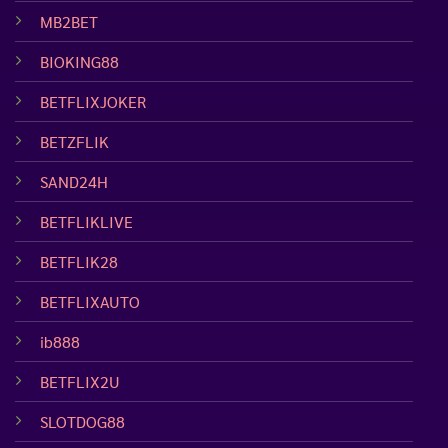
MB2BET
BIOKING88
BETFLIXJOKER
BETZFLIK
SAND24H
BETFLIKLIVE
BETFLIK28
BETFLIXAUTO
ib888
BETFLIX2U
SLOTDOG88