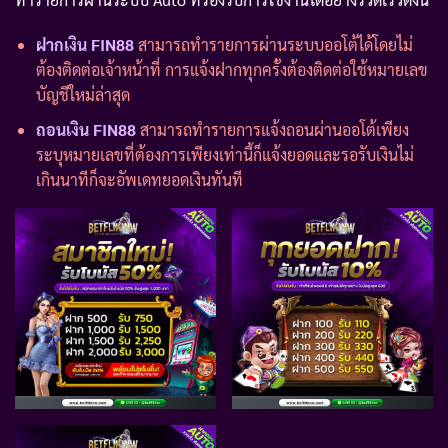
ฝากเงิน FIN88
สามารถทำรายการผ่านระบบออโต้ได้โดยไม่
ต้องติดต่อเจ้าหน้าที่ การแจ้งฝากทุกครั้งต้องติดต่อใช้หมายเลข
บัญชีใหม่ล่าสุด
ถอนเงิน FIN88
สามารถทำรายการแจ้งถอนผ่านออโต้เพียง
ระบุหมายเลขที่ต้องการเพียงเท่านี้ก็แจ้งยอดและรอรับเงินไม่
เกินนาทีก็จะอัพเดทยอดเงินทันที