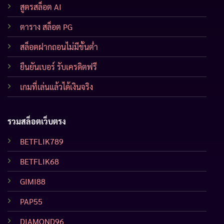
สูตรสล็อต AI
ตาราง สล็อต PG
สล็อตฝากถอนไม่มีขั้นต่ำ
ยืนยันเบอร์ รับเครดิตฟรี
เกมที่เล่นแล้วได้เงินจริง
รวมสล็อตเว็บตรง
BETFLIK789
BETFLIK68
GIMI88
PAP55
DIAMOND96