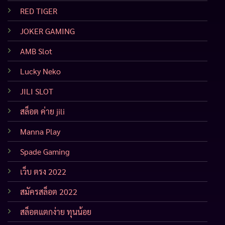
RED TIGER
JOKER GAMING
AMB Slot
Lucky Neko
JILI SLOT
สล็อต ค่าย jili
Manna Play
Spade Gaming
เว็บ ตรง 2022
สมัครสล็อต 2022
สล็อตแตกง่าย ทุนน้อย