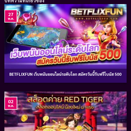
บทความที่เกี่ยวข้อง
27
พ.ค.
BETFLIXFUN เว็บพนันออนไลน์ระดับโลก สมัครวันนี้รับฟรีโบนัส 500
02
พ.ค.