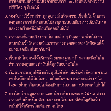
การเดิมพันมีความมั่นใจด้วยระบการ Test เล่นที่เปิดให้ใช้งาน
ฟรีที่ใคร ๆ ก็เล่นได้
รองรับการใช้งานผ่านทุกอุปกรณ์ สร้างความเชื่อมั่นในด้านการ
ลงทุนและการใช้งานแบบไม่สะดุด ระบบเสถียร การเดิมพันง่าย
และรวดเร็วแค่มีมือถือหรือคอมก็เล่นได้
ความคมชัด สมจริง การเล่นเกมต่าง ๆ มีคุณภาพ ช่วยให้การ
เล่นพนันเข้าถึงอารมณ์และการถ่ายทอดสดส่งตรงถึงมือคุณได้
อย่างยอดเยี่ยมในทุกวินาที
เว็บพนันโดยตรงให้บริการด้วยมาตรฐาน สร้างความเชื่อมั่นใน
ด้านการลงทุนและทำเงินได้ทุกวันอย่างมั่นใจ
เริ่มต้นการลงทุนได้ด้วยเงินทุนไม่จำกัด เล่นขั้นต่ำ มีความพร้อม
เท่าไหร่ก็เล่นได้ สัมผัสความตื่นเต้นของการเล่นเกมต่าง ๆ ได้
โดยง่ายในทุกวันแบบไม่ต้องเดินทางไปเล่นต่างประเทศก็เล่นได้
การให้บริการดูแลระบบและบริการทีมงานตลอด 24 ชม. สร้าง
ความเชื่อมั่นพร้อมติดต่อสอบถามได้ตลอด ที่สำคัญเป็นเว็บ
พนันที่ให้บริการโดยทีมงานคนไทย