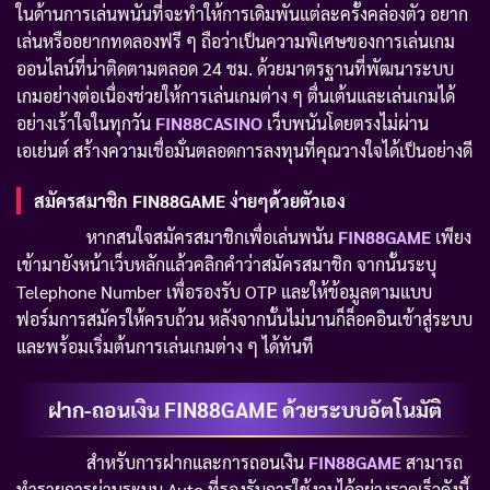
ในด้านการเล่นพนันที่จะทำให้การเดิมพันแต่ละครั้งคล่องตัว อยาก
เล่นหรืออยากทดลองฟรี ๆ ถือว่าเป็นความพิเศษของการเล่นเกม
ออนไลน์ที่น่าติดตามตลอด 24 ชม. ด้วยมาตรฐานที่พัฒนาระบบ
เกมอย่างต่อเนื่องช่วยให้การเล่นเกมต่าง ๆ ตื่นเต้นและเล่นเกมได้
อย่างเร้าใจในทุกวัน
FIN88CASINO
เว็บพนันโดยตรงไม่ผ่าน
เอเย่นต์ สร้างความเชื่อมั่นตลอดการลงทุนที่คุณวางใจได้เป็นอย่างดี
สมัครสมาชิก FIN88GAME ง่ายๆด้วยตัวเอง
หากสนใจสมัครสมาชิกเพื่อเล่นพนัน
FIN88GAME
เพียง
เข้ามายังหน้าเว็บหลักแล้วคลิกคำว่าสมัครสมาชิก จากนั้นระบุ
Telephone Number เพื่อรองรับ OTP และให้ข้อมูลตามแบบ
ฟอร์มการสมัครให้ครบถ้วน หลังจากนั้นไม่นานก็ล็อคอินเข้าสู่ระบบ
และพร้อมเริ่มต้นการเล่นเกมต่าง ๆ ได้ทันที
ฝาก-ถอนเงิน FIN88GAME ด้วยระบบอัตโนมัติ
สำหรับการฝากและการถอนเงิน
FIN88GAME
สามารถ
ทำรายการผ่านระบบ Auto ที่รองรับการใช้งานได้อย่างรวดเร็วดังนี้