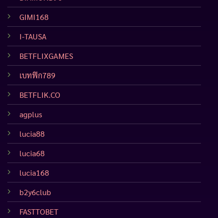
GIMI168
I-TAUSA
BETFLIXGAMES
เบทฟิก789
BETFLIK.CO
agplus
lucia88
lucia68
lucia168
b2y6club
FASTTOBET