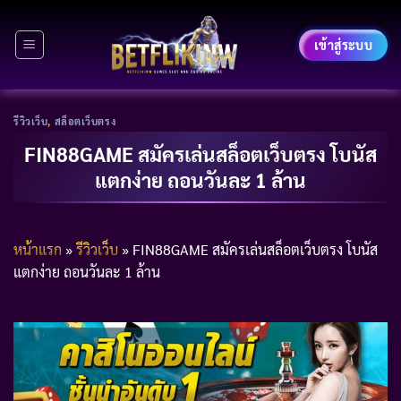
Skip
to
เข้าสู่ระบบ
content
รีวิวเว็บ
,
สล็อตเว็บตรง
FIN88GAME สมัครเล่นสล็อตเว็บตรง โบนัส
แตกง่าย ถอนวันละ 1 ล้าน
หน้าแรก
»
รีวิวเว็บ
»
FIN88GAME สมัครเล่นสล็อตเว็บตรง โบนัส
แตกง่าย ถอนวันละ 1 ล้าน