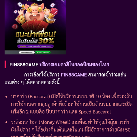
FIN888GAME
บริการเกมคาสิโนยอดนิยมของไทย
การเลือกใช้บริการ
FIN88GAME
สามารถเข้าร่วมเล่น
เกมต่าง ๆ ได้หลากหลายดังนี้
บาคาร่า (Baccarat) เปิดให้บริการแบบปกติ 10 ห้อง เพื่อรองรับ
การใช้งานจากกลุ่มลูกค้าที่เข้ามาใช้งานเป็นจำนวนมากและเปิด
เพิ่มอีก 2 แบบคือ บีบบาคาร่า และ Speed Baccarat
วงล้อมหาโชค (Money Wheel) เกมที่จะทำให้คุณได้ลุ้นการทำ
เงินไปต่าง ๆ ได้อย่างตื่นเต้นและในเกมนี้มีอัตราการจ่ายเงิน 50