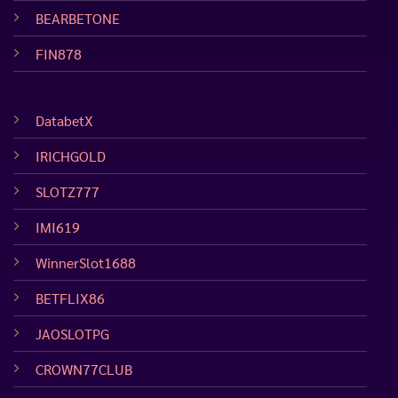
BEARBETONE
FIN878
DatabetX
IRICHGOLD
SLOTZ777
IMI619
WinnerSlot1688
BETFLIX86
JAOSLOTPG
CROWN77CLUB