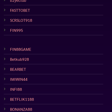
b2y6club
FASTTOBET
SCRSLOT918
FIN995
FIN88GAME
Betkub928
BEARBET
IMIWIN44
INFI88
BETFLIK1188
BONANZA88