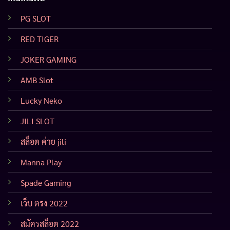
PG SLOT
RED TIGER
JOKER GAMING
AMB Slot
Lucky Neko
JILI SLOT
สล็อต ค่าย jili
Manna Play
Spade Gaming
เว็บ ตรง 2022
สมัครสล็อต 2022