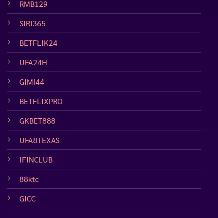
RMB129
SIRI365
BETFLIK24
UFA24H
GIMI44
BETFLIXPRO
GKBET888
UFA8TEXAS
IFINCLUB
88ktc
GICC