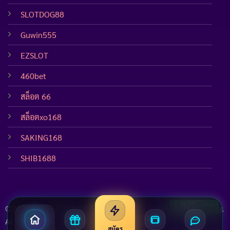
SLOTDOG88
Guwin555
EZSLOT
460bet
สล็อต 66
สล็อตxo168
SAKING168
SHIB1688
©2021 BETFLIKINW.COM.
PRIVACY
COOKIES
ALL RIGHTS RESERVED.
สมัคร