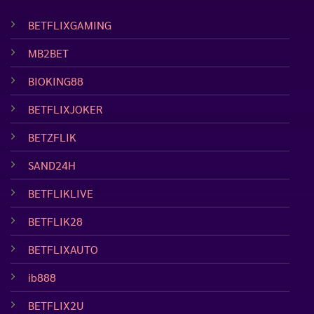
BETFLIXGAMING
MB2BET
BIOKING88
BETFLIXJOKER
BETZFLIK
SAND24H
BETFLIKLIVE
BETFLIK28
BETFLIXAUTO
ib888
BETFLIX2U