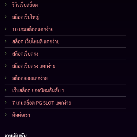
รีวิวเว็บสล็อต
สล็อตเว็บใหญ่
10 เกมสล็อตแตกง่าย
สล็อต เว็บไหนดี แตกง่าย
สล็อตเว็บตรง
สล็อตเว็บตรง แตกง่าย
สล็อต888แตกง่าย
เว็บสล็อต ยอดนิยมอันดับ 1
7 เกมสล็อต PG SLOT แตกง่าย
ติดต่อเรา
เกมเดิมพัน