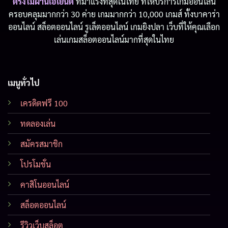
ตรงไม่ผ่านเอเย่นต์
ที่มาแรงที่สุดในไทย ที่ให้บริการเกมออนไลน์
ครอบคลุมมากกว่า 30 ค่าย เกมมากกว่า 10,000 เกมส์ ทั้งบาคาร่า
ออนไลน์ สล็อตออนไลน์ รูเล็ตออนไลน์ เกมยิงปลา เว็บที่ให้คุณเลือก
เล่นเกมสล็อตออนไลน์มากที่สุดในไทย
เมนูทั่วไป
เครดิตฟรี 100
ทดลองเล่น
สมัครสมาชิก
โปรโมชั่น
คาสิโนออนไลน์
สล็อตออนไลน์
รีวิวเว็บสล็อต