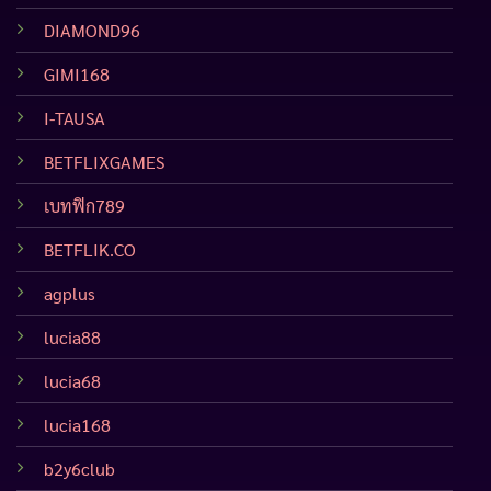
DIAMOND96
GIMI168
I-TAUSA
BETFLIXGAMES
เบทฟิก789
BETFLIK.CO
agplus
lucia88
lucia68
lucia168
b2y6club