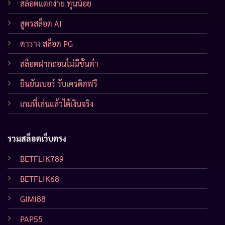
สล็อตแตกง่าย ทุนน้อย
สูตรสล็อต AI
ตาราง สล็อต PG
สล็อตฝากถอนไม่มีขั้นต่ำ
ยืนยันเบอร์ รับเครดิตฟรี
เกมที่เล่นแล้วได้เงินจริง
รวมสล็อตเว็บตรง
BETFLIK789
BETFLIK68
GIMI88
PAP55