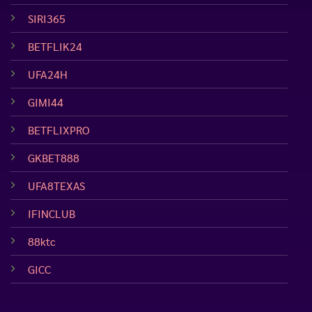
SIRI365
BETFLIK24
UFA24H
GIMI44
BETFLIXPRO
GKBET888
UFA8TEXAS
IFINCLUB
88ktc
GICC