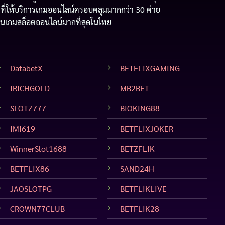
ย ที่ให้บริการเกมออนไลน์ครอบคลุมมากกว่า 30 ค่าย
เล่นเกมสล็อตออนไลน์มากที่สุดในไทย
DatabetX
BETFLIXGAMING
IRICHGOLD
MB2BET
SLOTZ777
BIOKING88
IMI619
BETFLIXJOKER
WinnerSlot1688
BETZFLIK
BETFLIX86
SAND24H
JAOSLOTPG
BETFLIKLIVE
CROWN77CLUB
BETFLIK28