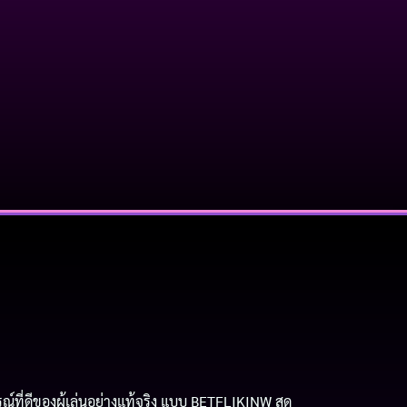
ณ์ที่ดีของผู้เล่นอย่างแท้จริง แบบ
BETFLIKINW
สุด