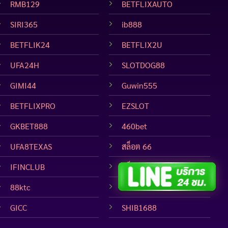
RMB129
BETFLIXAUTO
SIRI365
ib888
BETFLIK24
BETFLIX2U
UFA24H
SLOTDOG88
GIMI44
Guwin555
BETFLIXPRO
EZSLOT
GKBET888
460bet
UFA8TEXAS
สล็อต 66
IFINCLUB
สล็อตxo168
88ktc
SAKING168
GICC
SHIB1688