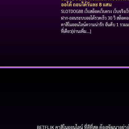
ออโต้ ถอนได้วันละ 8 แสน
SLOTDOG88 เว็บสล็อตเว็บตรง เว็บจริงเว็
ฝาก-ถอนระบบออโต้รวดเร็ว 30 วิ สล็อตอ
คาสิโนออนไลน์ความน่ารัก อันดับ 1 รวมมา
ที่เดียว[อ่านเพิ่ม...]
BETFLIK
คาสิโนออนไลน์ ที่ดีที่สุด ต้องพัฒนาอย่าง