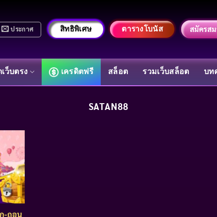
สมัครสม
ประกาศ
สิทธิพิเศษ
ตารางโบนัส
ตเว็บตรง
เครดิตฟรี
สล็อต
รวมเว็บสล็อต
บท
SATAN88
าก-ถอน