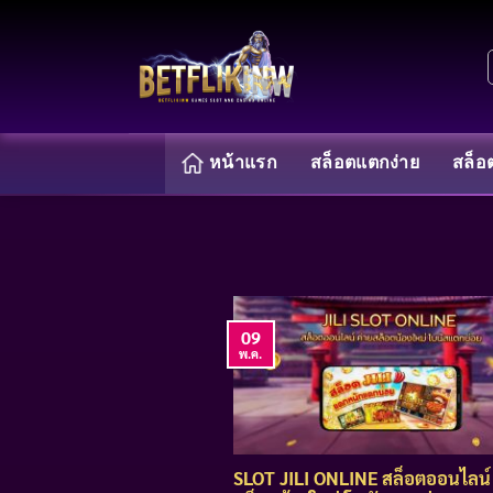
Skip
to
content
หน้าแรก
สล็อตแตกง่าย
สล็อ
09
พ.ค.
SLOT JILI ONLINE สล็อตออนไลน์ 