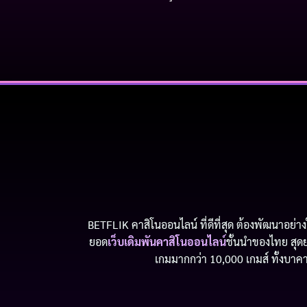
BETFLIK
คาสิโนออนไลน์ ที่ดีที่สุด ต้องพัฒนาอย่าง
ยอด
เว็บเดิมพันคาสิโนออนไลน์
ชั้นนำของไทย สุด
เกมมากกว่า 10,000 เกมส์ ทั้งบาคา