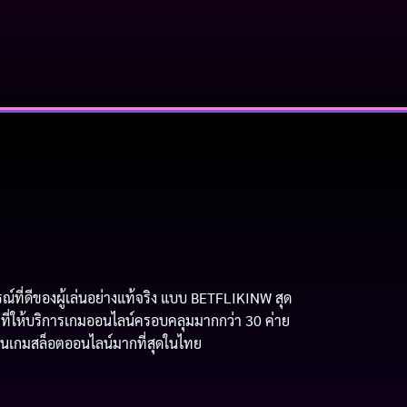
ณ์ที่ดีของผู้เล่นอย่างแท้จริง แบบ
BETFLIKINW
สุด
ย ที่ให้บริการเกมออนไลน์ครอบคลุมมากกว่า 30 ค่าย
เล่นเกมสล็อตออนไลน์มากที่สุดในไทย