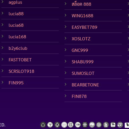
agplus
สล็อต 888
lucia88
WING1688
lucia68
EASYBET789
lucia168
XOSLOTZ
b2y6club
GNC999
FASTTOBET
SHABU999
SCRSLOT918
SUMOSLOT
FIN995
BEARBETONE
FIN878
ED.