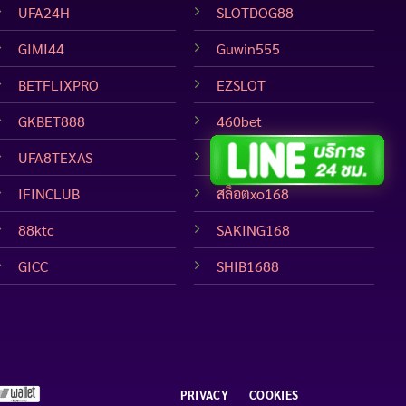
UFA24H
SLOTDOG88
GIMI44
Guwin555
BETFLIXPRO
EZSLOT
GKBET888
460bet
UFA8TEXAS
สล็อต 66
IFINCLUB
สล็อตxo168
88ktc
SAKING168
GICC
SHIB1688
PRIVACY
COOKIES