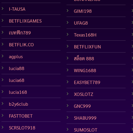
I-TAUSA
GIMI198
BETFLIXGAMES
UFAG8
เบทฟิก789
Texas168H
BETFLIK.CO
BETFLIXFUN
agplus
สล็อต 888
lucia88
WING1688
lucia68
EASYBET789
lucia168
XOSLOTZ
b2y6club
GNC999
FASTTOBET
SHABU999
SCRSLOT918
SUMOSLOT