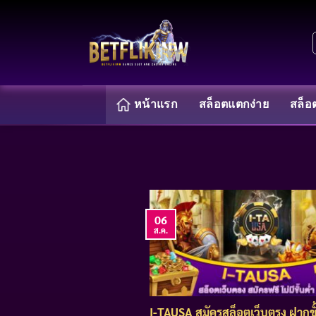
Skip
to
content
หน้าแรก
สล็อตแตกง่าย
สล็อ
06
ส.ค.
I-TAUSA สมัครสล็อตเว็บตรง ฝากขั้