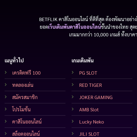
BETFLIK
คาสิโนออนไลน์ ที่ดีที่สุด ต้องพัฒนาอย่าง
ยอด
เว็บเดิมพันคาสิโนออนไลน์
ชั้นนำของไทย สุด
เกมมากกว่า 10,000 เกมส์ ทั้งบาคา
เมนูทั่วไป
เกมเดิมพัน
เครดิตฟรี 100
PG SLOT
ทดลองเล่น
RED TIGER
สมัครสมาชิก
JOKER GAMING
โปรโมชั่น
AMB Slot
คาสิโนออนไลน์
Lucky Neko
สล็อตออนไลน์
JILI SLOT