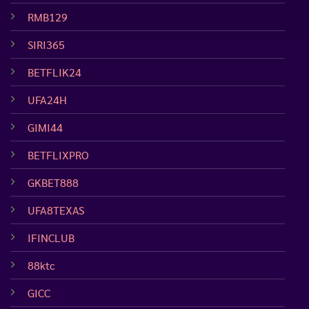
RMB129
SIRI365
BETFLIK24
UFA24H
GIMI44
BETFLIXPRO
GKBET888
UFA8TEXAS
IFINCLUB
88ktc
GICC