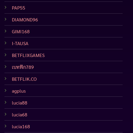
PAP55
DIAMOND96
GIMI168
I-TAUSA
BETFLIXGAMES
เบทฟิก789
BETFLIK.CO
agplus
lucia88
lucia68
lucia168