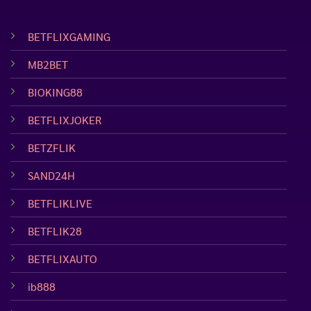
BETFLIXGAMING
MB2BET
BIOKING88
BETFLIXJOKER
BETZFLIK
SAND24H
BETFLIKLIVE
BETFLIK28
BETFLIXAUTO
ib888