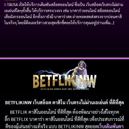
I-TAUSA เปิดให้บริการเดิมพันสล็อตออนไลน์ ซึ่งเป็น เว็บสล็อตเว็บตรงไม่ผ่าน
เอเย่นต์ใดๆทั้งสิ้น ให้บริการครบวงจร เช่น บาคาร่าออนไลน์ สล็อตออนไลน์
เสือมังกรออนไลน์ อีกทั้งเรายังมี บาคาร่าสด ถ่ายทอดสดส่งตรงจากบ่อนคาสิ
โนจริงๆ โดยมีดีลเลอร์สาวสวยสุดเซ็กซี่คอยให้บริการคุณอยู่[อ่านเพิ่ม...]
BETFLIKINW เว็บสล็อต คาสิโน เว็บตรงไม่ผ่านเอเย่นต์ ที่ดีที่สุด
BETFLIK
คาสิโนออนไลน์ ที่ดีที่สุด ต้องพัฒนาอย่างใส่ใจทุกค
ลิ๊ก
BETFLIX
บาคาร่า คาสิโนออนไลน์ ที่ดีที่สุด เพื่อประสบการณ์ที่
ดีของผู้เล่นอย่างแท้จริง แบบ
BETFLIKINW
สุดยอด
เว็บเดิมพันคา