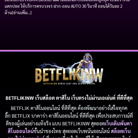
แตกบ่อย ให้บริการครบวงจร ฝาก-ถอน AUTO 30 วินาที ถอนได้วันละ 2
ล้าน[อ่านเพิ่ม...]
BETFLIKINW เว็บสล็อต คาสิโน เว็บตรงไม่ผ่านเอเย่นต์ ที่ดีที่สุด
BETFLIK
คาสิโนออนไลน์ ที่ดีที่สุด ต้องพัฒนาอย่างใส่ใจทุกค
ลิ๊ก
BETFLIX
บาคาร่า คาสิโนออนไลน์ ที่ดีที่สุด เพื่อประสบการณ์ที่
ดีของผู้เล่นอย่างแท้จริง แบบ
BETFLIKINW
สุดยอด
เว็บเดิมพันคา
สิโนออนไลน์
ชั้นนำของไทย สุดยอดเว็บพนันออนไลน์
สล็อตเว็บ