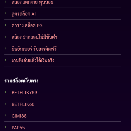
สล็อตแตกง่าย ทุนน้อย
สูตรสล็อต AI
ตาราง สล็อต PG
สล็อตฝากถอนไม่มีขั้นต่ำ
ยืนยันเบอร์ รับเครดิตฟรี
เกมที่เล่นแล้วได้เงินจริง
รวมสล็อตเว็บตรง
BETFLIK789
BETFLIK68
GIMI88
PAP55