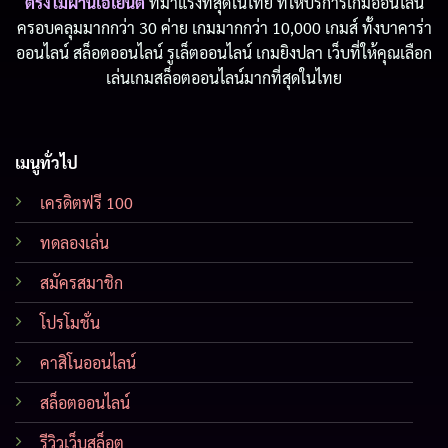
ตรงไม่ผ่านเอเย่นต์
ที่มาแรงที่สุดในไทย ที่ให้บริการเกมออนไลน์
ครอบคลุมมากกว่า 30 ค่าย เกมมากกว่า 10,000 เกมส์ ทั้งบาคาร่า
ออนไลน์ สล็อตออนไลน์ รูเล็ตออนไลน์ เกมยิงปลา เว็บที่ให้คุณเลือก
เล่นเกมสล็อตออนไลน์มากที่สุดในไทย
เมนูทั่วไป
เครดิตฟรี 100
ทดลองเล่น
สมัครสมาชิก
โปรโมชั่น
คาสิโนออนไลน์
สล็อตออนไลน์
รีวิวเว็บสล็อต