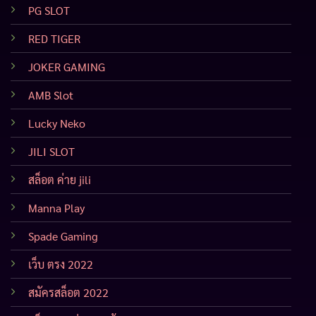
PG SLOT
RED TIGER
JOKER GAMING
AMB Slot
Lucky Neko
JILI SLOT
สล็อต ค่าย jili
Manna Play
Spade Gaming
เว็บ ตรง 2022
สมัครสล็อต 2022