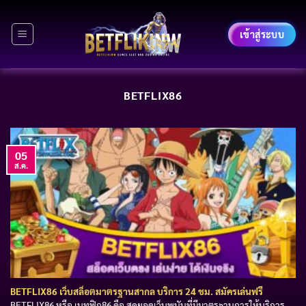
Skip
to
เข้าสู่ระบบ
content
BETFLIX86
05
ส.ค.
BETFLIX86 เว็บสล็อตมาตรฐานสากล บริการ 24 ชม. สมัครเล่นฟรี
BETFLIX86 หรือ เบทฟิก86 คือ สุดยอดเว็บพนันที่มีมาตรฐานการให้บริการ