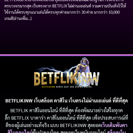
ครบวงจรมากสุด เว็บตรงจาก BETFLIX ไม่ผ่านเอเย่นต์ รวมความบันเทิงไว้ให้
ใช้งานได้ครบทุกแนวเล่นได้ครบทุกค่ายมากกว่า 30 ค่าย มากกว่า 10,000
เกมส์[อ่านเพิ่ม...]
BETFLIKINW เว็บสล็อต คาสิโน เว็บตรงไม่ผ่านเอเย่นต์ ที่ดีที่สุด
BETFLIK
คาสิโนออนไลน์ ที่ดีที่สุด ต้องพัฒนาอย่างใส่ใจทุกค
ลิ๊ก
BETFLIX
บาคาร่า คาสิโนออนไลน์ ที่ดีที่สุด เพื่อประสบการณ์ที่
ดีของผู้เล่นอย่างแท้จริง แบบ
BETFLIKINW
สุดยอด
เว็บเดิมพันคา
สิโนออนไลน์
ชั้นนำของไทย สุดยอดเว็บพนันออนไลน์
สล็อตเว็บ