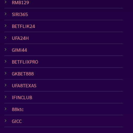
RMB129
SIRI365
BETFLIK24
UFA24H
GIMI44
BETFLIXPRO
GKBET888
UFA8TEXAS
IFINCLUB
88ktc
GICC