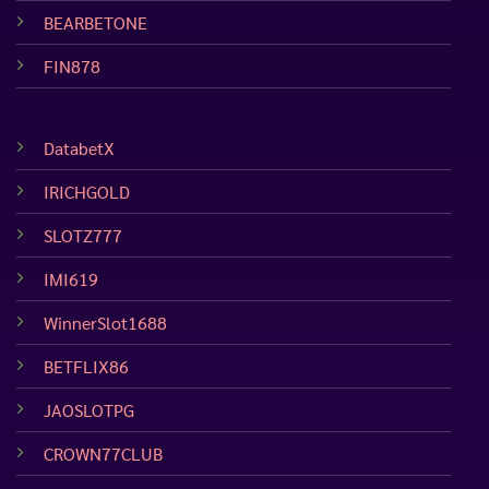
BEARBETONE
FIN878
DatabetX
IRICHGOLD
SLOTZ777
IMI619
WinnerSlot1688
BETFLIX86
JAOSLOTPG
CROWN77CLUB