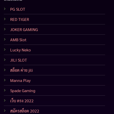
PG SLOT
RED TIGER
JOKER GAMING
AMB Slot
Lucky Neko
JILI SLOT
สล็อต ค่าย jili
Manna Play
Spade Gaming
เว็บ ตรง 2022
สมัครสล็อต 2022