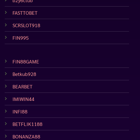
b2y6club
FASTTOBET
SCRSLOT918
FIN995
FIN88GAME
Betkub928
BEARBET
IMIWIN44
INFI88
BETFLIK1188
BONANZA88