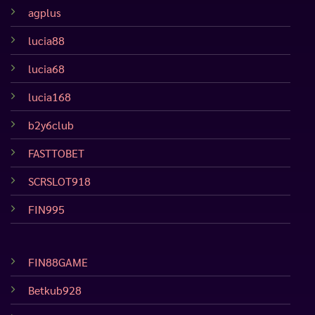
agplus
lucia88
lucia68
lucia168
b2y6club
FASTTOBET
SCRSLOT918
FIN995
FIN88GAME
Betkub928