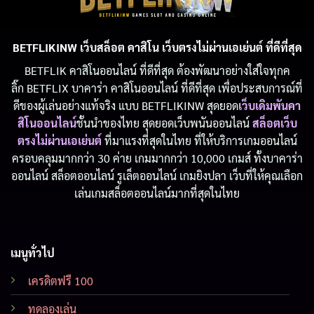
BETFLIKINW เว็บสล็อต คาสิโน เว็บตรงไม่ผ่านเอเย่นต์ ที่ดีที่สุด
BETFLIK
คาสิโนออนไลน์ ที่ดีที่สุด ต้องพัฒนาอย่างใส่ใจทุกค
ลิ๊ก
BETFLIX
บาคาร่า คาสิโนออนไลน์ ที่ดีที่สุด เพื่อประสบการณ์ที่
ดีของผู้เล่นอย่างแท้จริง แบบ
BETFLIKINW
สุดยอด
เว็บเดิมพันคา
สิโนออนไลน์
ชั้นนำของไทย สุดยอดเว็บพนันออนไลน์
สล็อตเว็บ
ตรงไม่ผ่านเอเย่นต์
ที่มาแรงที่สุดในไทย ที่ให้บริการเกมออนไลน์
ครอบคลุมมากกว่า 30 ค่าย เกมมากกว่า 10,000 เกมส์ ทั้งบาคาร่า
ออนไลน์ สล็อตออนไลน์ รูเล็ตออนไลน์ เกมยิงปลา เว็บที่ให้คุณเลือก
เล่นเกมสล็อตออนไลน์มากที่สุดในไทย
เมนูทั่วไป
เครดิตฟรี 100
ทดลองเล่น