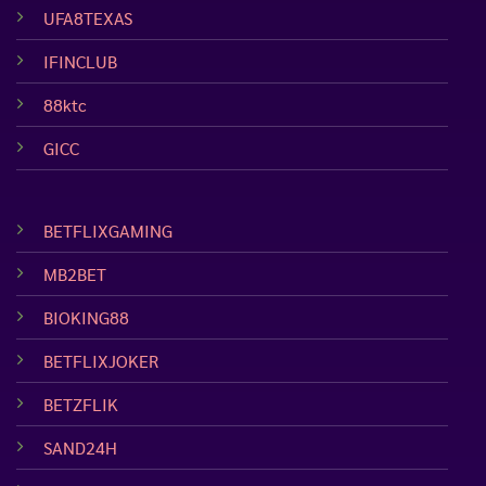
UFA8TEXAS
IFINCLUB
88ktc
GICC
BETFLIXGAMING
MB2BET
BIOKING88
BETFLIXJOKER
BETZFLIK
SAND24H