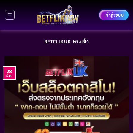
Skip
to
เข้าสู่ระบบ
content
BETFLIKUK ทางเข้า
28
มี.ค.