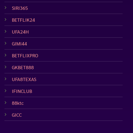
SIRI365
BETFLIK24
UFA24H
GIMI44
BETFLIXPRO
GKBET888
UFA8TEXAS
IFINCLUB
88ktc
GICC