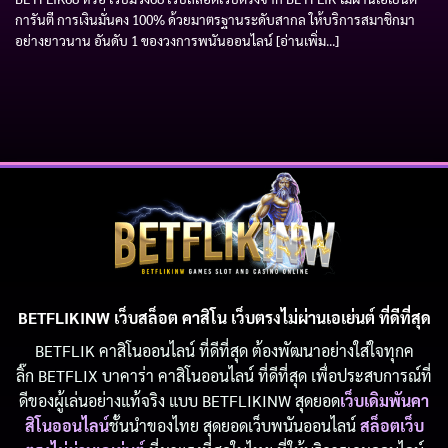
การันตี การเงินมั่นคง 100% ด้วยมาตรฐานระดับสากล ให้บริการสมาชิกมา
อย่างยาวนาน อันดับ 1 ของวงการพนันออนไลน์ [อ่านเพิ่ม...]
BETFLIKINW เว็บสล็อต คาสิโน เว็บตรงไม่ผ่านเอเย่นต์ ที่ดีที่สุด
BETFLIK
คาสิโนออนไลน์ ที่ดีที่สุด ต้องพัฒนาอย่างใส่ใจทุกค
ลิ๊ก
BETFLIX
บาคาร่า คาสิโนออนไลน์ ที่ดีที่สุด เพื่อประสบการณ์ที่
ดีของผู้เล่นอย่างแท้จริง แบบ
BETFLIKINW
สุดยอด
เว็บเดิมพันคา
สิโนออนไลน์
ชั้นนำของไทย สุดยอดเว็บพนันออนไลน์
สล็อตเว็บ