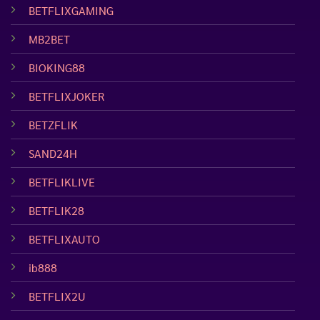
BETFLIXGAMING
MB2BET
BIOKING88
BETFLIXJOKER
BETZFLIK
SAND24H
BETFLIKLIVE
BETFLIK28
BETFLIXAUTO
ib888
BETFLIX2U