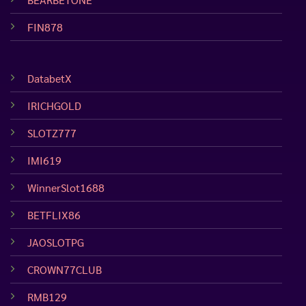
FIN878
DatabetX
IRICHGOLD
SLOTZ777
IMI619
WinnerSlot1688
BETFLIX86
JAOSLOTPG
CROWN77CLUB
RMB129