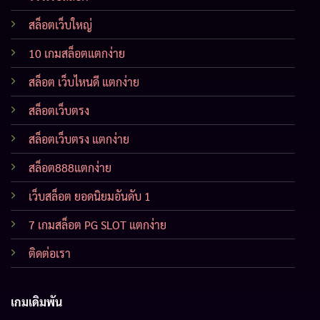
สล็อตเว็บใหญ่
10 เกมสล็อตแตกง่าย
สล็อต เว็บไหนดี แตกง่าย
สล็อตเว็บตรง
สล็อตเว็บตรง แตกง่าย
สล็อต888แตกง่าย
เว็บสล็อต ยอดนิยมอันดับ 1
7 เกมสล็อต PG SLOT แตกง่าย
ติดต่อเรา
เกมเดิมพัน