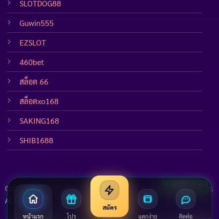
SLOTDOG88
Guwin555
EZSLOT
460bet
สล็อต 66
สล็อตxo168
SAKING168
SHIB1688
©2021 BETFLIKINW.COM.
PRIVACY
COOKIES
ALL RIGHTS RESERVED.
สมัคร
หน้าแรก
โปร
แตกง่าย
ติดต่อ