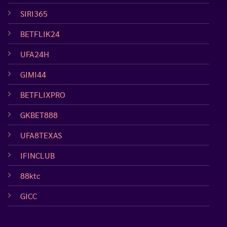
SIRI365
BETFLIK24
UFA24H
GIMI44
BETFLIXPRO
GKBET888
UFA8TEXAS
IFINCLUB
88ktc
GICC