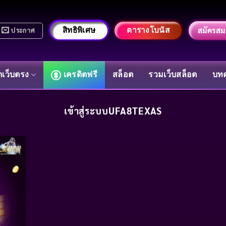
สมัครสม
ประกาศ
สิทธิพิเศษ
ตารางโบนัส
ตเว็บตรง
เครดิตฟรี
สล็อต
รวมเว็บสล็อต
บท
เข้าสู่ระบบUFA8TEXAS