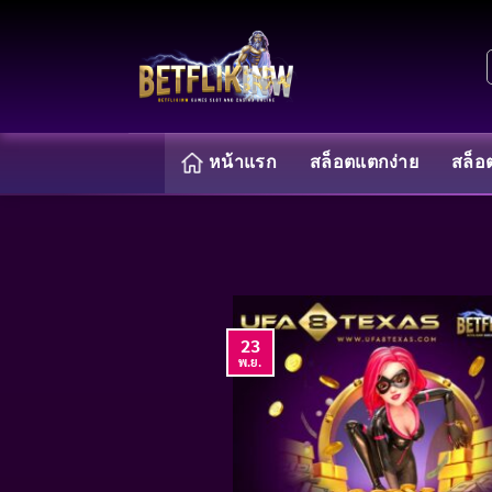
Skip
to
content
หน้าแรก
สล็อตแตกง่าย
สล็อ
23
พ.ย.