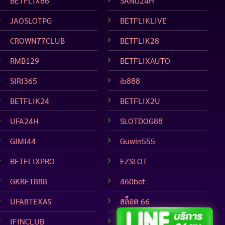
BETFLIX86
SAND24H
JAOSLOTPG
BETFLIKLIVE
CROWN77CLUB
BETFLIK28
RMB129
BETFLIXAUTO
SIRI365
ib888
BETFLIK24
BETFLIX2U
UFA24H
SLOTDOG88
GIMI44
Guwin555
BETFLIXPRO
EZSLOT
GKBET888
460bet
UFA8TEXAS
สล็อต 66
IFINCLUB
สล็อตxo168