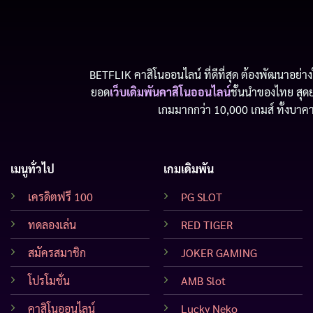
BETFLIK
คาสิโนออนไลน์ ที่ดีที่สุด ต้องพัฒนาอย่าง
ยอด
เว็บเดิมพันคาสิโนออนไลน์
ชั้นนำของไทย สุด
เกมมากกว่า 10,000 เกมส์ ทั้งบาคา
เมนูทั่วไป
เกมเดิมพัน
เครดิตฟรี 100
PG SLOT
ทดลองเล่น
RED TIGER
สมัครสมาชิก
JOKER GAMING
โปรโมชั่น
AMB Slot
คาสิโนออนไลน์
Lucky Neko