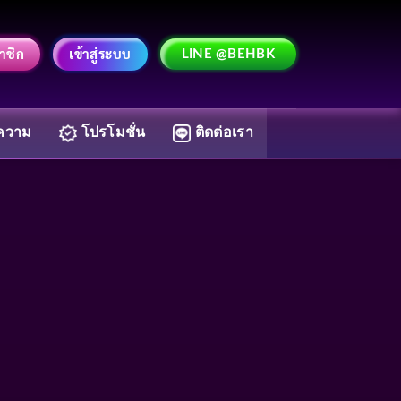
าชิก
เข้าสู่ระบบ
LINE @BEHBK
ความ
โปรโมชั่น
ติดต่อเรา