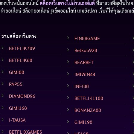
ยอดเว็บพนันออนไลน์
สล็อตเว็บตรงไม่ผ่านเอเย่นต์
ที่มาแรงที่สุดในไท
ร่าออนไลน์ สล็อตออนไลน์ รูเล็ตออนไลน์ เกมยิงปลา เว็บที่ให้คุณเลือก
รวมสล็อตเว็บตรง
FIN88GAME
BETFLIK789
Betkub928
BETFLIK68
BEARBET
GIMI88
IMIWIN44
PAP55
INFI88
DIAMOND96
BETFLIK1188
GIMI168
BONANZA88
I-TAUSA
GIMI198
BETFLIXGAMES
UFAG8