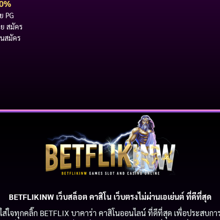
50%
าย PG
ย สมัคร
อนสมัคร
BETFLIKINW เว็บสล็อต คาสิโน เว็บตรงไม่ผ่านเอเย่นต์ ที่ดีที่สุด
ใส่ใจทุกคลิ๊ก
BETFLIX
บาคาร่า คาสิโนออนไลน์ ที่ดีที่สุด เพื่อประสบการ