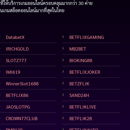
ย ที่ให้บริการเกมออนไลน์ครอบคลุมมากกว่า 30 ค่าย
เล่นเกมสล็อตออนไลน์มากที่สุดในไทย
DatabetX
BETFLIXGAMING
IRICHGOLD
MB2BET
SLOTZ777
BIOKING88
IMI619
BETFLIXJOKER
WinnerSlot1688
BETZFLIK
BETFLIX86
SAND24H
JAOSLOTPG
BETFLIKLIVE
CROWN77CLUB
BETFLIK28
RMB129
BETFLIXAUTO