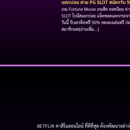
แตกบ่อย ค่าย PG SLOT สมัครรับ 
เกม Fortune Mouse เกมฮิต ยอดนิยม ค่
SLOT โบนัสแตกบ่อย แจ็คพอตแตกกระจา
วันนี้ รับเครดิตฟรี 50% ทดลองเล่นฟรี ก่
สมาชิกเลย[อ่านเพิ่ม...]
BETFLIK
คาสิโนออนไลน์ ที่ดีที่สุด ต้องพัฒนาอย่าง