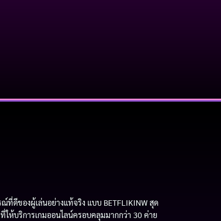
ณ์ที่ดีของผู้เล่นอย่างแท้จริง แบบ
BETFLIKINW
สุด
ย ที่ให้บริการเกมออนไลน์ครอบคลุมมากกว่า 30 ค่าย