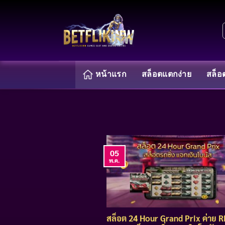
Skip
to
content
หน้าแรก
สล็อตแตกง่าย
สล็อ
05
พ.ค.
สล็อต 24 Hour Grand Prix ค่าย 