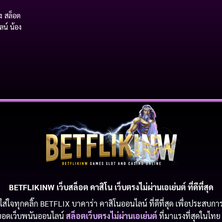
ง สล็อต
น์ น้อง
BETFLIKINW เว็บสล็อต คาสิโน เว็บตรงไม่ผ่านเอเย่นต์ ที่ดีที่สุด
ใส่ใจทุกคลิ๊ก
BETFLIX
บาคาร่า คาสิโนออนไลน์ ที่ดีที่สุด เพื่อประสบการ
ยอดเว็บพนันออนไลน์
สล็อตเว็บตรงไม่ผ่านเอเย่นต์
ที่มาแรงที่สุดในไท