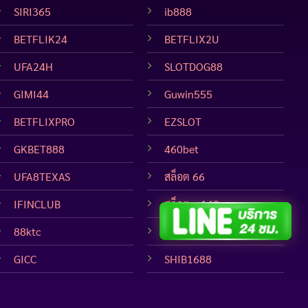
SIRI365
ib888
BETFLIK24
BETFLIX2U
UFA24H
SLOTDOG88
GIMI44
Guwin555
BETFLIXPRO
EZSLOT
GKBET888
460bet
UFA8TEXAS
สล็อต 66
IFINCLUB
สล็อตxo168
88ktc
SAKING168
GICC
SHIB1688