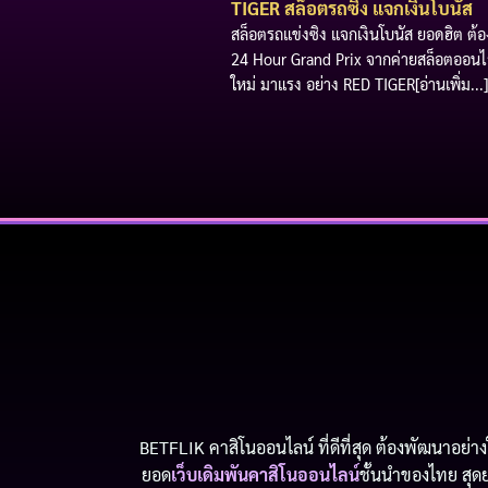
TIGER สล็อตรถซิ่ง แจกเงินโบนัส
สล็อตรถแข่งซิง แจกเงินโบนัส ยอดฮิต ต้อ
24 Hour Grand Prix จากค่ายสล็อตออนไล
ใหม่ มาแรง อย่าง RED TIGER[อ่านเพิ่ม...]
BETFLIK
คาสิโนออนไลน์ ที่ดีที่สุด ต้องพัฒนาอย่าง
ยอด
เว็บเดิมพันคาสิโนออนไลน์
ชั้นนำของไทย สุด