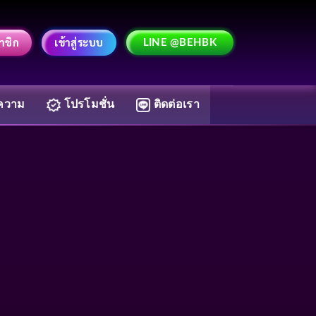
าชิก
เข้าสู่ระบบ
LINE @BEHBK
ความ
โปรโมชั่น
ติดต่อเรา