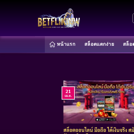
Skip
to
content
หน้าแรก
สล็อตแตกง่าย
สล็อ
21
เม.ย.
สล็อตออนไลน์ มือถือ ได้เงินจริง สม