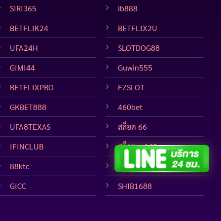
SIRI365
ib888
BETFLIK24
BETFLIX2U
UFA24H
SLOTDOG88
GIMI44
Guwin555
BETFLIXPRO
EZSLOT
GKBET888
460bet
UFA8TEXAS
สล็อต 66
IFINCLUB
สล็อตxo168
88ktc
SAKING168
GICC
SHIB1688