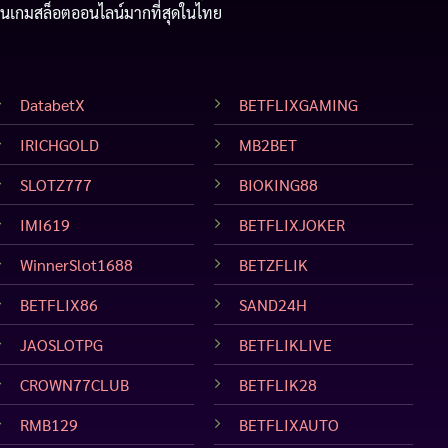
เล่นเกมสล็อตออนไลน์มากที่สุดในไทย
DatabetX
BETFLIXGAMING
IRICHGOLD
MB2BET
SLOTZ777
BIOKING88
IMI619
BETFLIXJOKER
WinnerSlot1688
BETZFLIK
BETFLIX86
SAND24H
JAOSLOTPG
BETFLIKLIVE
CROWN77CLUB
BETFLIK28
RMB129
BETFLIXAUTO