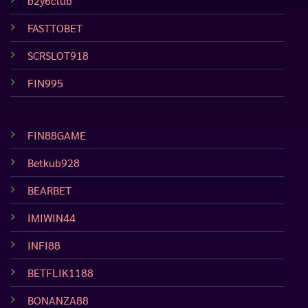
b2y6club
FASTTOBET
SCRSLOT918
FIN995
FIN88GAME
Betkub928
BEARBET
IMIWIN44
INFI88
BETFLIK1188
BONANZA88