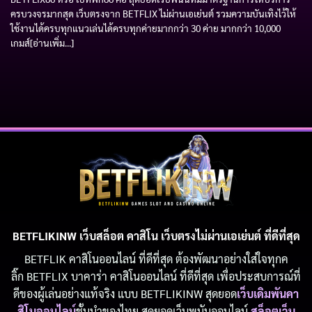
ครบวงจรมากสุด เว็บตรงจาก BETFLIX ไม่ผ่านเอเย่นต์ รวมความบันเทิงไว้ให้
ใช้งานได้ครบทุกแนวเล่นได้ครบทุกค่ายมากกว่า 30 ค่าย มากกว่า 10,000
เกมส์[อ่านเพิ่ม...]
BETFLIKINW เว็บสล็อต คาสิโน เว็บตรงไม่ผ่านเอเย่นต์ ที่ดีที่สุด
BETFLIK
คาสิโนออนไลน์ ที่ดีที่สุด ต้องพัฒนาอย่างใส่ใจทุกค
ลิ๊ก
BETFLIX
บาคาร่า คาสิโนออนไลน์ ที่ดีที่สุด เพื่อประสบการณ์ที่
ดีของผู้เล่นอย่างแท้จริง แบบ
BETFLIKINW
สุดยอด
เว็บเดิมพันคา
สิโนออนไลน์
ชั้นนำของไทย สุดยอดเว็บพนันออนไลน์
สล็อตเว็บ