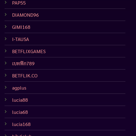
PAP55
DIAMOND96
GIMI168
I-TAUSA
BETFLIXGAMES
เบทฟิก789
BETFLIK.CO
agplus
lucia88
lucia68
lucia168