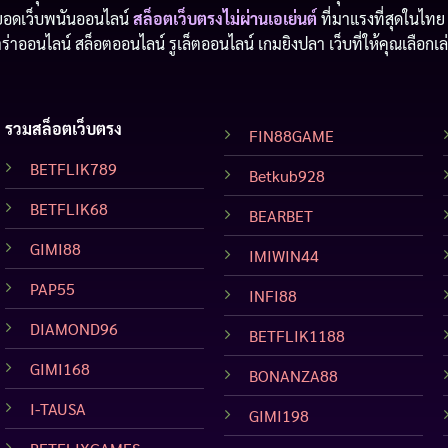
ยอดเว็บพนันออนไลน์
สล็อตเว็บตรงไม่ผ่านเอเย่นต์
ที่มาแรงที่สุดในไท
ร่าออนไลน์ สล็อตออนไลน์ รูเล็ตออนไลน์ เกมยิงปลา เว็บที่ให้คุณเลือก
รวมสล็อตเว็บตรง
FIN88GAME
BETFLIK789
Betkub928
BETFLIK68
BEARBET
GIMI88
IMIWIN44
PAP55
INFI88
DIAMOND96
BETFLIK1188
GIMI168
BONANZA88
I-TAUSA
GIMI198