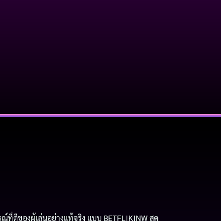
ณ์ที่ดีของผู้เล่นอย่างแท้จริง แบบ
BETFLIKINW
สุด