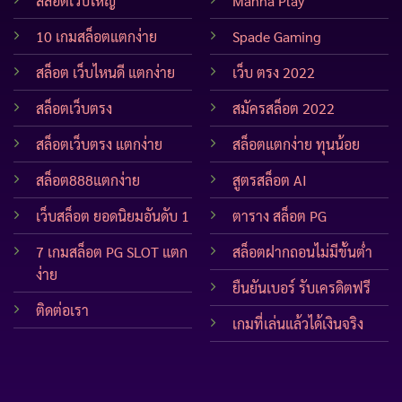
สล็อตเว็บใหญ่
Manna Play
10 เกมสล็อตแตกง่าย
Spade Gaming
สล็อต เว็บไหนดี แตกง่าย
เว็บ ตรง 2022
สล็อตเว็บตรง
สมัครสล็อต 2022
สล็อตเว็บตรง แตกง่าย
สล็อตแตกง่าย ทุนน้อย
สล็อต888แตกง่าย
สูตรสล็อต AI
เว็บสล็อต ยอดนิยมอันดับ 1
ตาราง สล็อต PG
7 เกมสล็อต PG SLOT แตก
สล็อตฝากถอนไม่มีขั้นต่ำ
ง่าย
ยืนยันเบอร์ รับเครดิตฟรี
ติดต่อเรา
เกมที่เล่นแล้วได้เงินจริง