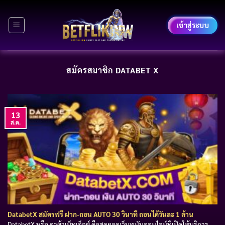
Skip
to
เข้าสู่ระบบ
content
สมัครสมาชิก DATABET X
13
ส.ค.
DatabetX สมัครฟรี ฝาก-ถอน AUTO 30 วินาที ถอนได้วันละ 1 ล้าน
DatabetX หรือ ดาต้าเบ็ทเอ็กซ์ คือสุดยอดเว็บพนันออนไลน์ที่เปิดให้บริการ