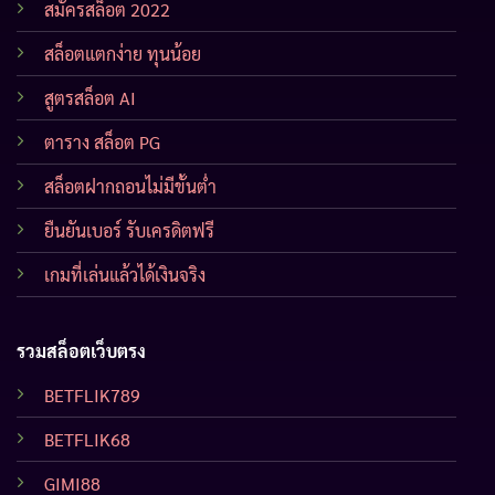
สมัครสล็อต 2022
สล็อตแตกง่าย ทุนน้อย
สูตรสล็อต AI
ตาราง สล็อต PG
สล็อตฝากถอนไม่มีขั้นต่ำ
ยืนยันเบอร์ รับเครดิตฟรี
เกมที่เล่นแล้วได้เงินจริง
รวมสล็อตเว็บตรง
BETFLIK789
BETFLIK68
GIMI88