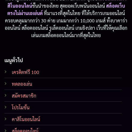
สิโนออนไลน์
ชั้นนำของไทย สุดยอดเว็บพนันออนไลน์
สล็อตเว็บ
ตรงไม่ผ่านเอเย่นต์
ที่มาแรงที่สุดในไทย ที่ให้บริการเกมออนไลน์
ครอบคลุมมากกว่า 30 ค่าย เกมมากกว่า 10,000 เกมส์ ทั้งบาคาร่า
ออนไลน์ สล็อตออนไลน์ รูเล็ตออนไลน์ เกมยิงปลา เว็บที่ให้คุณเลือก
เล่นเกมสล็อตออนไลน์มากที่สุดในไทย
เมนูทั่วไป
เครดิตฟรี 100
ทดลองเล่น
สมัครสมาชิก
โปรโมชั่น
คาสิโนออนไลน์
สล็อตออนไลน์