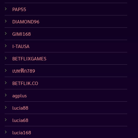
PAP55
DIAMOND96
GIMI168
I-TAUSA
BETFLIXGAMES
เบทฟิก789
BETFLIK.CO
agplus
lucia88
lucia68
lucia168