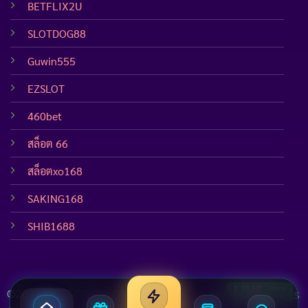
BETFLIX2U
SLOTDOG88
Guwin555
EZSLOT
460bet
สล็อต 66
สล็อตxo168
SAKING168
SHIB1688
©2021 BETFLIKINW.COM.
PRIVACY
COOKIES