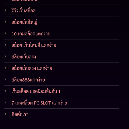
รีวิวเว็บสล็อต
สล็อตเว็บใหญ่
10 เกมสล็อตแตกง่าย
สล็อต เว็บไหนดี แตกง่าย
สล็อตเว็บตรง
สล็อตเว็บตรง แตกง่าย
สล็อต888แตกง่าย
เว็บสล็อต ยอดนิยมอันดับ 1
7 เกมสล็อต PG SLOT แตกง่าย
ติดต่อเรา