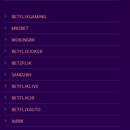
BETFLIXGAMING
MB2BET
BIOKING88
BETFLIXJOKER
BETZFLIK
SAND24H
BETFLIKLIVE
BETFLIK28
BETFLIXAUTO
ib888