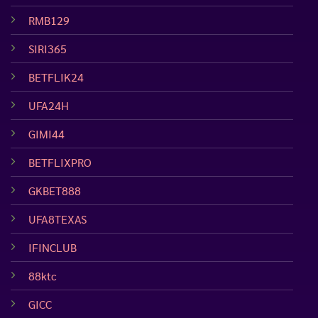
RMB129
SIRI365
BETFLIK24
UFA24H
GIMI44
BETFLIXPRO
GKBET888
UFA8TEXAS
IFINCLUB
88ktc
GICC