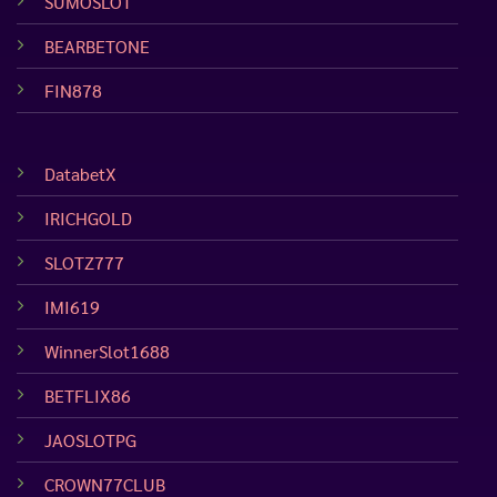
SUMOSLOT
BEARBETONE
FIN878
DatabetX
IRICHGOLD
SLOTZ777
IMI619
WinnerSlot1688
BETFLIX86
JAOSLOTPG
CROWN77CLUB