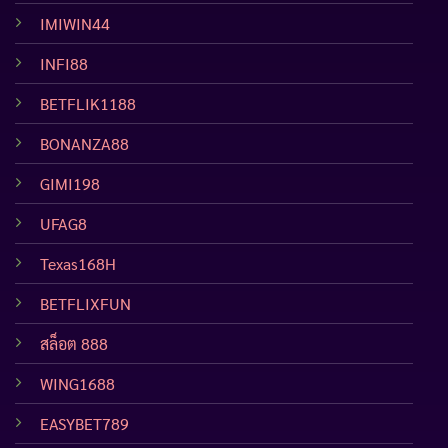
IMIWIN44
INFI88
BETFLIK1188
BONANZA88
GIMI198
UFAG8
Texas168H
BETFLIXFUN
สล็อต 888
WING1688
EASYBET789