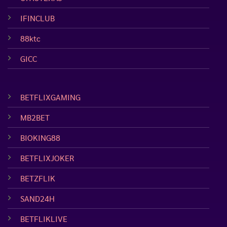
IFINCLUB
88ktc
GICC
BETFLIXGAMING
MB2BET
BIOKING88
BETFLIXJOKER
BETZFLIK
SAND24H
BETFLIKLIVE