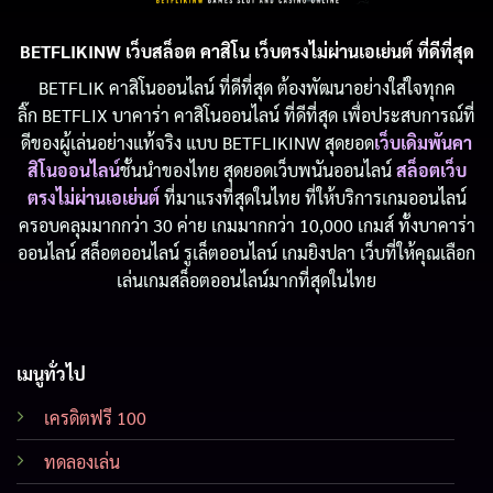
BETFLIKINW เว็บสล็อต คาสิโน เว็บตรงไม่ผ่านเอเย่นต์ ที่ดีที่สุด
BETFLIK
คาสิโนออนไลน์ ที่ดีที่สุด ต้องพัฒนาอย่างใส่ใจทุกค
ลิ๊ก
BETFLIX
บาคาร่า คาสิโนออนไลน์ ที่ดีที่สุด เพื่อประสบการณ์ที่
ดีของผู้เล่นอย่างแท้จริง แบบ
BETFLIKINW
สุดยอด
เว็บเดิมพันคา
สิโนออนไลน์
ชั้นนำของไทย สุดยอดเว็บพนันออนไลน์
สล็อตเว็บ
ตรงไม่ผ่านเอเย่นต์
ที่มาแรงที่สุดในไทย ที่ให้บริการเกมออนไลน์
ครอบคลุมมากกว่า 30 ค่าย เกมมากกว่า 10,000 เกมส์ ทั้งบาคาร่า
ออนไลน์ สล็อตออนไลน์ รูเล็ตออนไลน์ เกมยิงปลา เว็บที่ให้คุณเลือก
เล่นเกมสล็อตออนไลน์มากที่สุดในไทย
เมนูทั่วไป
เครดิตฟรี 100
ทดลองเล่น