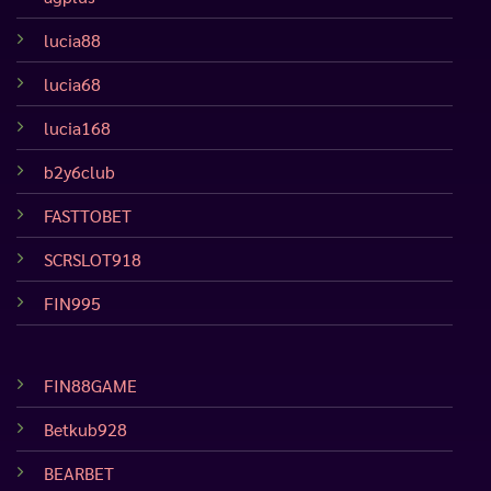
lucia88
lucia68
lucia168
b2y6club
FASTTOBET
SCRSLOT918
FIN995
FIN88GAME
Betkub928
BEARBET