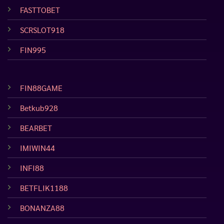
FASTTOBET
SCRSLOT918
FIN995
FIN88GAME
Betkub928
BEARBET
IMIWIN44
INFI88
BETFLIK1188
BONANZA88