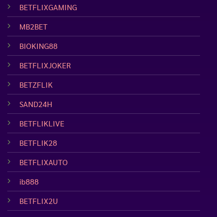
BETFLIXGAMING
MB2BET
BIOKING88
BETFLIXJOKER
BETZFLIK
SAND24H
BETFLIKLIVE
BETFLIK28
BETFLIXAUTO
ib888
BETFLIX2U