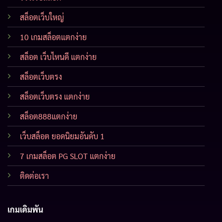
สล็อตเว็บใหญ่
10 เกมสล็อตแตกง่าย
สล็อต เว็บไหนดี แตกง่าย
สล็อตเว็บตรง
สล็อตเว็บตรง แตกง่าย
สล็อต888แตกง่าย
เว็บสล็อต ยอดนิยมอันดับ 1
7 เกมสล็อต PG SLOT แตกง่าย
ติดต่อเรา
เกมเดิมพัน