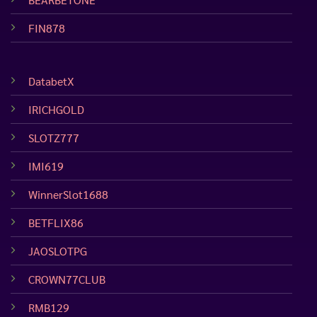
FIN878
DatabetX
IRICHGOLD
SLOTZ777
IMI619
WinnerSlot1688
BETFLIX86
JAOSLOTPG
CROWN77CLUB
RMB129