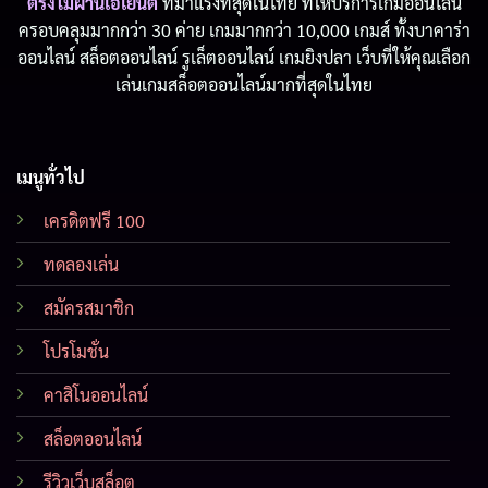
ตรงไม่ผ่านเอเย่นต์
ที่มาแรงที่สุดในไทย ที่ให้บริการเกมออนไลน์
ครอบคลุมมากกว่า 30 ค่าย เกมมากกว่า 10,000 เกมส์ ทั้งบาคาร่า
ออนไลน์ สล็อตออนไลน์ รูเล็ตออนไลน์ เกมยิงปลา เว็บที่ให้คุณเลือก
เล่นเกมสล็อตออนไลน์มากที่สุดในไทย
เมนูทั่วไป
เครดิตฟรี 100
ทดลองเล่น
สมัครสมาชิก
โปรโมชั่น
คาสิโนออนไลน์
สล็อตออนไลน์
รีวิวเว็บสล็อต