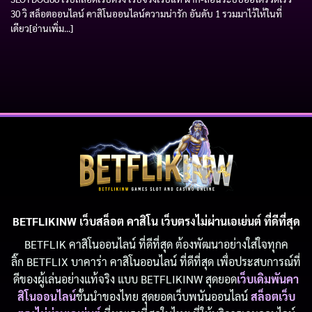
30 วิ สล็อตออนไลน์ คาสิโนออนไลน์ความน่ารัก อันดับ 1 รวมมาไว้ให้ในที่
เดียว[อ่านเพิ่ม...]
BETFLIKINW เว็บสล็อต คาสิโน เว็บตรงไม่ผ่านเอเย่นต์ ที่ดีที่สุด
BETFLIK
คาสิโนออนไลน์ ที่ดีที่สุด ต้องพัฒนาอย่างใส่ใจทุกค
ลิ๊ก
BETFLIX
บาคาร่า คาสิโนออนไลน์ ที่ดีที่สุด เพื่อประสบการณ์ที่
ดีของผู้เล่นอย่างแท้จริง แบบ
BETFLIKINW
สุดยอด
เว็บเดิมพันคา
สิโนออนไลน์
ชั้นนำของไทย สุดยอดเว็บพนันออนไลน์
สล็อตเว็บ