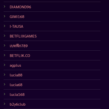
DIAMOND96
GIMI168
I-TAUSA
BETFLIXGAMES
เบทฟิก789
BETFLIK.CO
agplus
lucia88
lucia68
lucia168
b2y6club