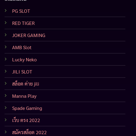
PG SLOT
RED TIGER
JOKER GAMING
AMB Slot
Lucky Neko
JILI SLOT
สล็อต ค่าย jili
Manna Play
Spade Gaming
เว็บ ตรง 2022
สมัครสล็อต 2022