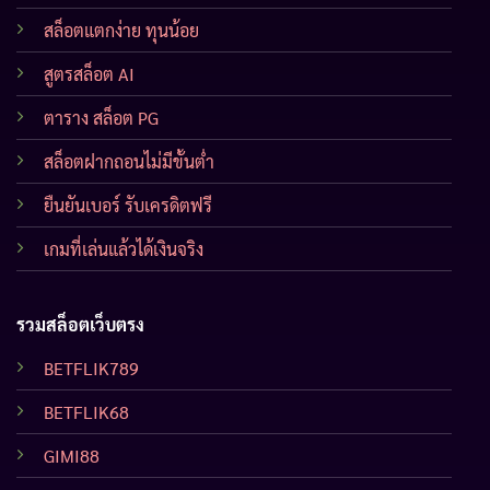
สล็อตแตกง่าย ทุนน้อย
สูตรสล็อต AI
ตาราง สล็อต PG
สล็อตฝากถอนไม่มีขั้นต่ำ
ยืนยันเบอร์ รับเครดิตฟรี
เกมที่เล่นแล้วได้เงินจริง
รวมสล็อตเว็บตรง
BETFLIK789
BETFLIK68
GIMI88