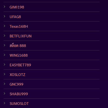
GIMI198
UFAG8
Texas168H
BETFLIXFUN
สล็อต 888
WING1688
EASYBET789
XOSLOTZ
GNC999
SHABU999
SUMOSLOT