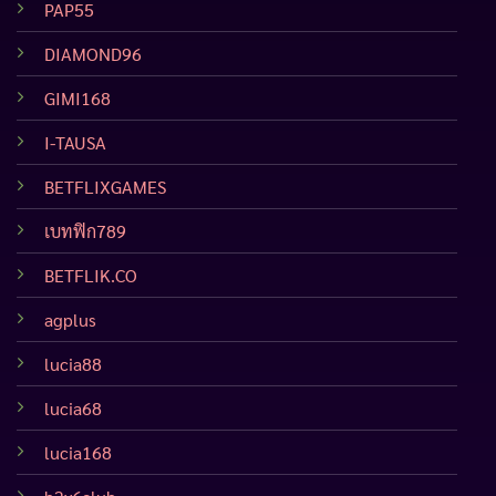
PAP55
DIAMOND96
GIMI168
I-TAUSA
BETFLIXGAMES
เบทฟิก789
BETFLIK.CO
agplus
lucia88
lucia68
lucia168