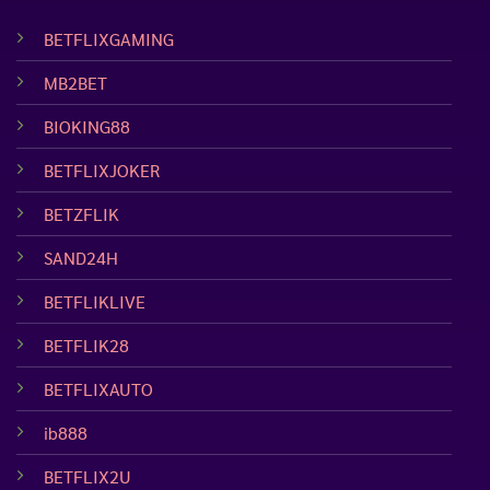
BETFLIXGAMING
MB2BET
BIOKING88
BETFLIXJOKER
BETZFLIK
SAND24H
BETFLIKLIVE
BETFLIK28
BETFLIXAUTO
ib888
BETFLIX2U