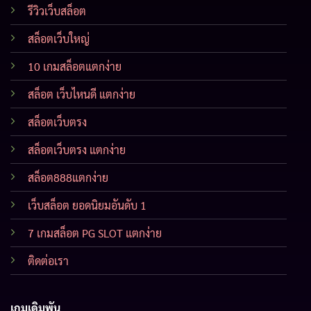
รีวิวเว็บสล็อต
สล็อตเว็บใหญ่
10 เกมสล็อตแตกง่าย
สล็อต เว็บไหนดี แตกง่าย
สล็อตเว็บตรง
สล็อตเว็บตรง แตกง่าย
สล็อต888แตกง่าย
เว็บสล็อต ยอดนิยมอันดับ 1
7 เกมสล็อต PG SLOT แตกง่าย
ติดต่อเรา
เกมเดิมพัน