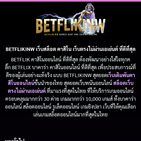
BETFLIKINW เว็บสล็อต คาสิโน เว็บตรงไม่ผ่านเอเย่นต์ ที่ดีที่สุด
BETFLIK
คาสิโนออนไลน์ ที่ดีที่สุด ต้องพัฒนาอย่างใส่ใจทุกค
ลิ๊ก
BETFLIX
บาคาร่า คาสิโนออนไลน์ ที่ดีที่สุด เพื่อประสบการณ์ที่
ดีของผู้เล่นอย่างแท้จริง แบบ
BETFLIKINW
สุดยอด
เว็บเดิมพันคา
สิโนออนไลน์
ชั้นนำของไทย สุดยอดเว็บพนันออนไลน์
สล็อตเว็บ
ตรงไม่ผ่านเอเย่นต์
ที่มาแรงที่สุดในไทย ที่ให้บริการเกมออนไลน์
ครอบคลุมมากกว่า 30 ค่าย เกมมากกว่า 10,000 เกมส์ ทั้งบาคาร่า
ออนไลน์ สล็อตออนไลน์ รูเล็ตออนไลน์ เกมยิงปลา เว็บที่ให้คุณเลือก
เล่นเกมสล็อตออนไลน์มากที่สุดในไทย