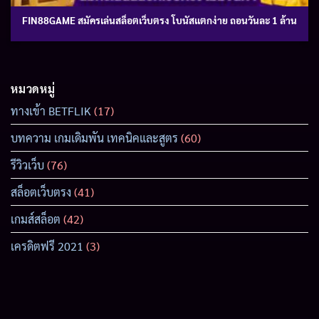
FIN88GAME สมัครเล่นสล็อตเว็บตรง โบนัสแตกง่าย ถอนวันละ 1 ล้าน
หมวดหมู่
ทางเข้า BETFLIK
(17)
บทความ เกมเดิมพัน เทคนิคและสูตร
(60)
รีวิวเว็บ
(76)
สล็อตเว็บตรง
(41)
เกมส์สล็อต
(42)
เครดิตฟรี 2021
(3)