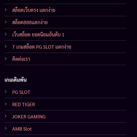
สล็อตเว็บตรง แตกง่าย
สล็อต888แตกง่าย
เว็บสล็อต ยอดนิยมอันดับ 1
7 เกมสล็อต PG SLOT แตกง่าย
ติดต่อเรา
เกมเดิมพัน
PG SLOT
RED TIGER
JOKER GAMING
AMB Slot