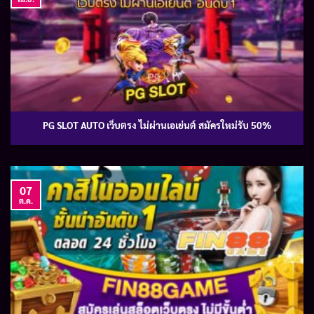
PG SLOT AUTO เว็บตรง ไม่ผ่านเอเย่นต์ สมัครใหม่รับ 50%
07
ต.ค.