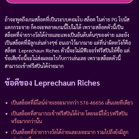
ถ้าจะพูดถึงเกมสล็อตที่เป็นระบบคอมโบ-สล็อต ในค่าย PG โบนัส
แตกกระจาย ก็คงจะพลาดเกมนี้ไปไม่ได้ เพราะสล็อตตัวนี้เป็น
สล็อตที่จ่ายรางวัลได้ง่ายและแพงเป็นอันดับต้นๆของค่าย และยัง
เป็นสล็อตที่มีลูกเล่นต่างๆซ่ อนเอาไว้มากมาย แต่ที่น่าผิดหวังก็คือ
สล็อต Leprechaun Riches ตัวนี้จะไม่มีฟีเจอร์ฟรีสปินให้ซื้อ แต่
ข้อเสียข้อนี้จะไม่ส่งผลอะไรกับการเล่นเลย เพราะสล็อตตัวนี้
สามารถเข้าฟรีสปินได้ง่ายมาก
ข้อดีของ Leprechaun Riches
เป็นสล็อตที่มีไลน์จ่ายเยอะมากกว่า 576-46656 เส้นเลยทีเดียว
เป็นสล็อตที่สามารถเข้าฟรีสปินได้ง่าย โดยจะมีให้15ฟรีสปิน
หรือมากกว่านั้น
เป็นสล็อตที่จ่ายารางวัลได้ง่ายและเยอะมาก รวมไปถึงยังมีลูก