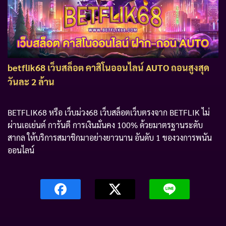
betflik68 เว็บสล็อต คาสิโนออนไลน์ AUTO ถอนสูงสุด
วันละ 2 ล้าน
BETFLIK68 หรือ เว็บม่วง68 เว็บสล็อตเว็บตรงจาก BETFLIK ไม่
ผ่านเอเย่นต์ การันตี การเงินมั่นคง 100% ด้วยมาตรฐานระดับ
สากล ให้บริการสมาชิกมาอย่างยาวนาน อันดับ 1 ของวงการพนัน
ออนไลน์