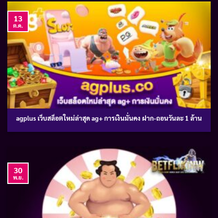
13
ต.ค.
agplus เว็บสล็อตใหม่ล่าสุด ag+ การเงินมั่นคง ฝาก-ถอนวันละ 1 ล้าน
30
พ.ย.