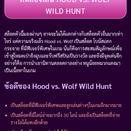
WILD HUNT
สล็อตตัวนี้มองผ่านๆ อาจจะไม่ได้แตกต่างกับสล็อตตัวอื่นมากเท่า
ไหร่ แต่ความจริงแล้ว Hood vs. Wolf เป็นสล็อต โบนัสแตก
กระจาย ที่มีฟีเจอร์พิเศษในเกม นั่นก็คือการสะสมสัญลักษณ์เพื่อ
เข้าสู่โหมดเป่ายิงฉุบและรับฟรีสปินเป็นรางวัล และยังมีจุดเด่นอีก
อย่างก็คือ การนำเอานิทานตลอดกาลอย่าง หนูน้อยหมวกแดงมา
เป็นเนื้อหาในเกม
ข้อดีของ Hood vs. Wolf Wild Hunt
เป็นสล็อตที่มีฟีเจอร์พิเศษและลูกเล่นต่างๆในเกมอีกมากมาย
เป็นสล็อตที่มีไลน์จ่ายมากถึง 30 ไลน์ และยังเป็นสล็อตที่จ่าย
รางวัลได้แพงอีกด้วย