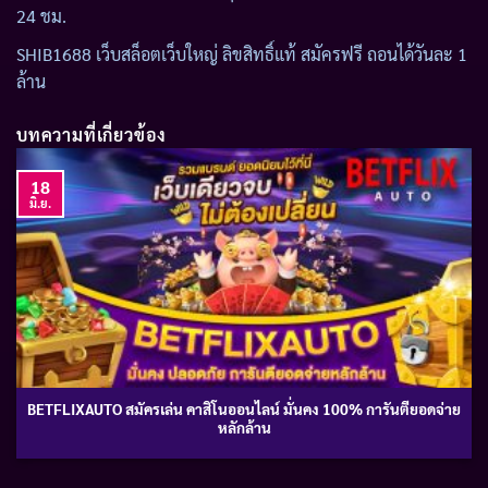
24 ชม.
SHIB1688 เว็บสล็อตเว็บใหญ่ ลิขสิทธิ์แท้ สมัครฟรี ถอนได้วันละ 1
ล้าน
บทความที่เกี่ยวข้อง
18
มิ.ย.
BETFLIXAUTO สมัครเล่น คาสิโนออนไลน์ มั่นคง 100% การันตียอดจ่าย
หลักล้าน