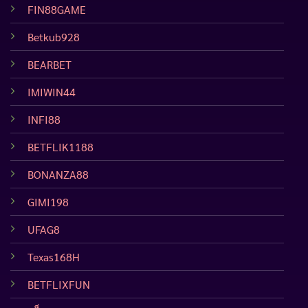
FIN88GAME
Betkub928
BEARBET
IMIWIN44
INFI88
BETFLIK1188
BONANZA88
GIMI198
UFAG8
Texas168H
BETFLIXFUN