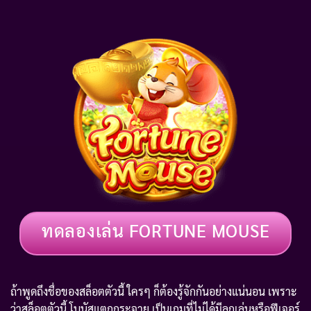
ทดลองเล่น FORTUNE MOUSE
ถ้าพูดถึงชื่อของสล็อตตัวนี้ ใครๆ ก็ต้องรู้จักกันอย่างแน่นอน เพราะ
ว่าสล็อตตัวนี้ โบนัสแตกกระจาย เป็นเกมที่ไม่ได้มีลูกเล่นหรือฟีเจอร์