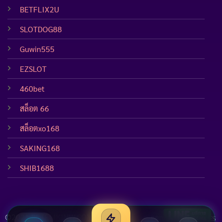
BETFLIX2U
SLOTDOG88
Guwin555
EZSLOT
460bet
สล็อต 66
สล็อตxo168
SAKING168
SHIB1688
©2021 BETFLIKINW.COM.
PRIVACY
COOKIES