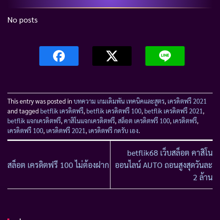
No posts
This entry was posted in
บทความ เกมเดิมพัน เทคนิคและสูตร
,
เครดิตฟรี 2021
and tagged
betflik เครดิตฟรี
,
betflik เครดิตฟรี 100
,
betflik เครดิตฟรี 2021
,
betflik แจกเครดิตฟรี
,
คาสิโนแจกเครดิตฟรี
,
สล็อต เครดิตฟรี 100
,
เครดิตฟรี
,
เครดิตฟรี 100
,
เครดิตฟรี 2021
,
เครดิตฟรี กดรับ เอง
.
betflik68 เว็บสล็อต คาสิโน
สล็อต เครดิตฟรี 100 ไม่ต้องฝาก
ออนไลน์ AUTO ถอนสูงสุดวันละ
2 ล้าน