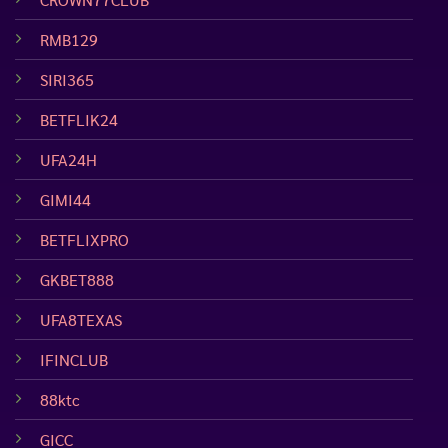
RMB129
SIRI365
BETFLIK24
UFA24H
GIMI44
BETFLIXPRO
GKBET888
UFA8TEXAS
IFINCLUB
88ktc
GICC