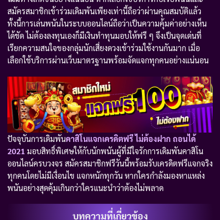
สมัครสมาชิกเข้าร่วมเดิมพันเพียงเท่านี้ถือว่าผ่านคุณสมบัติแล้ว
ทั้งนี้การเล่นพนันในระบบออนไลน์ถือว่าเป็นความคุ้มค่าอย่างเห็น
ได้ชัด ไม่ต้องลงทุนเองก็มีเงินทำทุนมอบให้ฟรี ๆ จึงเป็นจุดเด่นที่
เรียกความสนใจของกลุ่มนักเสี่ยงดวงเข้าร่วมใช้งานกันมาก เมื่อ
เลือกใช้บริการผ่านเว็บมาตรฐานพร้อมจัดแจกทุกคนอย่างแน่นอน
ปัจจุบันการเดิมพัน
คาสิโนแจกเครดิตฟรี ไม่ต้องฝาก ถอนได้
2021
มอบสิทธิ์พิเศษให้กับนักพนันผู้ที่มีใจรักการเดิมพันคาสิโน
ออนไลน์ครบวงจร สมัครสมาชิกฟรีวันนี้พร้อมรับเครดิตฟรีแจกจริง
ทุกคนโดยไม่มีเงื่อนไข แจกหนักทุกวัน หากใครกำลังมองหาแหล่ง
พนันอย่างสุดคุ้มเกินกว่าใครแนะนำว่าต้องไม่พลาด
บทความที่เกี่ยวข้อง