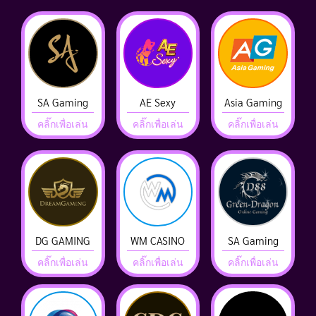
SA Gaming
AE Sexy
Asia Gaming
คลิ๊กเพื่อเล่น
คลิ๊กเพื่อเล่น
คลิ๊กเพื่อเล่น
DG GAMING
WM CASINO
SA Gaming
คลิ๊กเพื่อเล่น
คลิ๊กเพื่อเล่น
คลิ๊กเพื่อเล่น