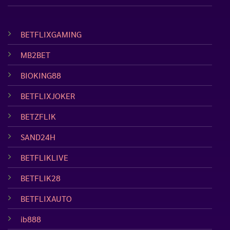
BETFLIXGAMING
MB2BET
BIOKING88
BETFLIXJOKER
BETZFLIK
SAND24H
BETFLIKLIVE
BETFLIK28
BETFLIXAUTO
ib888