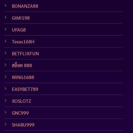
BONANZA88
GIMI198
UFAG8
Texas168H
BETFLIXFUN
สล็อต 888
WING1688
EASYBET789
XOSLOTZ
GNC999
SHABU999