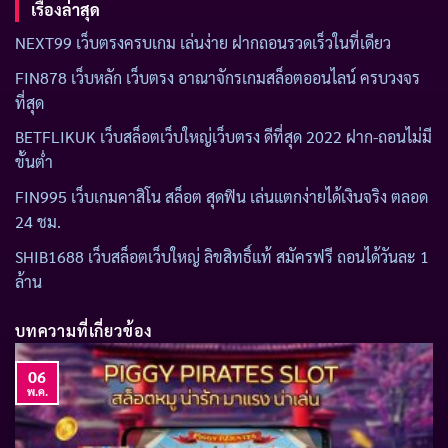
เรื่องล่าสุด
NEXT99 เว็บตรงครบเกม เล่นง่าย ฝากถอนรวดเร็วในที่เดียว
FIN878 เว็บหลัก เว็บตรง อาณาจักรเกมสล็อตออนไลน์ ครบวงจร
ที่สุด
BETFLIKUK เว็บสล็อตเว็บใหญ่เว็บตรง ดีที่สุด 2022 ฝาก-ถอนไม่มี
ขั้นต่ำ
FIN995 เว็บเกมคาสิโน สล็อต สุดฟิน เล่นแตกง่ายได้เงินจริง ตลอด
24 ชม.
SHIB1688 เว็บสล็อตเว็บใหญ่ ลิขสิทธิ์แท้ สมัครฟรี ถอนได้วันละ 1
ล้าน
บทความที่เกี่ยวข้อง
06
พ.ค.