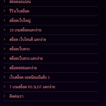
สล็อตออนไลน์
รีวิวเว็บสล็อต
สล็อตเว็บใหญ่
10 เกมสล็อตแตกง่าย
สล็อต เว็บไหนดี แตกง่าย
สล็อตเว็บตรง
สล็อตเว็บตรง แตกง่าย
สล็อต888แตกง่าย
เว็บสล็อต ยอดนิยมอันดับ 1
7 เกมสล็อต PG SLOT แตกง่าย
ติดต่อเรา