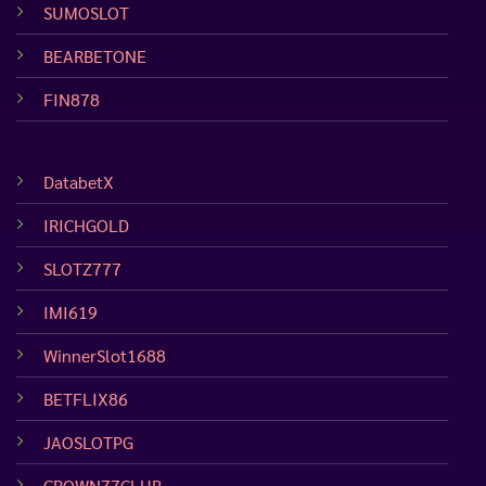
SUMOSLOT
BEARBETONE
FIN878
DatabetX
IRICHGOLD
SLOTZ777
IMI619
WinnerSlot1688
BETFLIX86
JAOSLOTPG
CROWN77CLUB