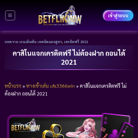
Skip
to
เข้าสู่ระบบ
content
บทความ เกมเดิมพัน เทคนิคและสูตร
,
เครดิตฟรี 2021
คาสิโนแจกเครดิตฟรี ไม่ต้องฝาก ถอนได้
2021
หน้าแรก
»
ทางเข้าเล่น ufa3366win
»
คาสิโนแจกเครดิตฟรี ไม่
ต้องฝาก ถอนได้ 2021