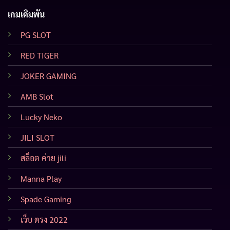
เกมเดิมพัน
PG SLOT
RED TIGER
JOKER GAMING
AMB Slot
Lucky Neko
JILI SLOT
สล็อต ค่าย jili
Manna Play
Spade Gaming
เว็บ ตรง 2022