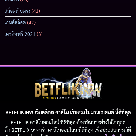
สล็อตเว็บตรง
(41)
เกมส์สล็อต
(42)
เครดิตฟรี 2021
(3)
BETFLIKINW เว็บสล็อต คาสิโน เว็บตรงไม่ผ่านเอเย่นต์ ที่ดีที่สุด
BETFLIK
คาสิโนออนไลน์ ที่ดีที่สุด ต้องพัฒนาอย่างใส่ใจทุกค
ลิ๊ก
BETFLIX
บาคาร่า คาสิโนออนไลน์ ที่ดีที่สุด เพื่อประสบการณ์ที่